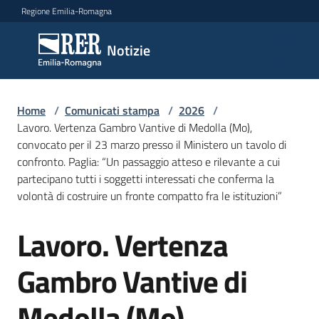
Vai al contenuto
Vai alla navigazione
Vai al footer
Regione Emilia-Romagna
Notizie
Notizie
Home
Comunicati
/
Comunicati stampa
/
2026
/
Lavoro. Vertenza Gambro Vantive di Medolla (Mo),
stampa
Menu selezionato
convocato per il 23 marzo presso il Ministero un tavolo di
confronto. Paglia: “Un passaggio atteso e rilevante a cui
Cerca
partecipano tutti i soggetti interessati che conferma la
un
volontà di costruire un fronte compatto fra le istituzioni”
comunicato
Lavoro. Vertenza
Salta al contenuto
Risorse
Gambro Vantive di
Medolla (Mo),