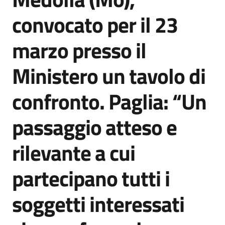
Agenzia
convocato per il 23
di
informazione
marzo presso il
e
comunicazione
Ministero un tavolo di
confronto. Paglia: “Un
Seguici
su
passaggio atteso e
rilevante a cui
partecipano tutti i
soggetti interessati