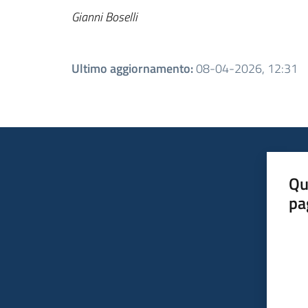
Gianni Boselli
Ultimo aggiornamento
:
08-04-2026, 12:31
Qu
pa
Valut