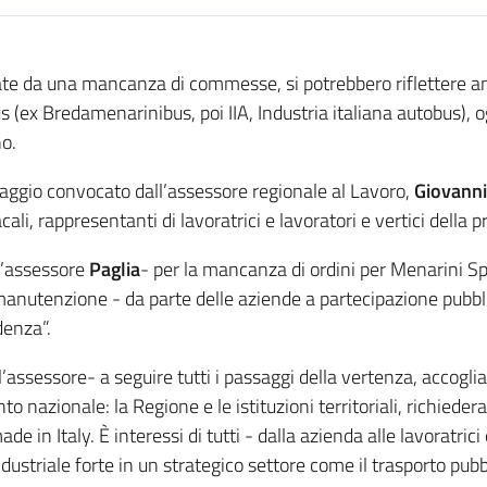
zate da una mancanza di commesse, si potrebbero riflettere a
us (ex Bredamenarinibus, poi IIA, Industria italiana autobus), 
no.
raggio convocato dall’assessore regionale al Lavoro,
Giovanni
li, rappresentanti di lavoratrici e lavoratori e vertici della p
l’assessore
Paglia
- per la mancanza di ordini per Menarini S
 manutenzione - da parte delle aziende a partecipazione pubbli
denza”.
assessore- a seguire tutti i passaggi della vertenza, accoglia
nto nazionale: la Regione e le istituzioni territoriali, richie
e in Italy. È interessi di tutti - dalla azienda alle lavoratrici
ustriale forte in un strategico settore come il trasporto pubbl