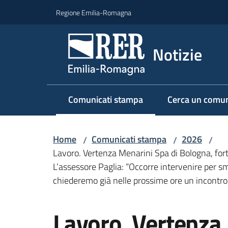
Vai al contenuto
Vai alla navigazione
Vai al footer
Regione Emilia-Romagna
Notizie
Comunicati stampa
Cerca un comun
Menu selezionato
Home
Comunicati stampa
2026
/
/
/
Lavoro. Vertenza Menarini Spa di Bologna, forte
L’assessore Paglia: “Occorre intervenire per s
chiederemo già nelle prossime ore un incontro
Salta al contenuto
Lavoro. Vertenza 