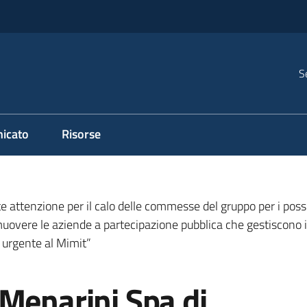
S
icato
Risorse
 attenzione per il calo delle commesse del gruppo per i possibi
muovere le aziende a partecipazione pubblica che gestiscono i
 urgente al Mimit”
Menarini Spa di