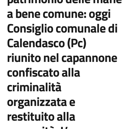
Agenzia
a bene comune: oggi
di
informazione
Consiglio comunale di
e
comunicazione
Calendasco (Pc)
riunito nel capannone
Seguici
su
confiscato alla
criminalità
organizzata e
restituito alla