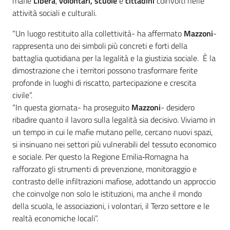
mafie
Libera
,
volontari, scuole
e
cittadini
coinvolti nelle
attività sociali e culturali.
“Un luogo restituito alla collettività- ha affermato
Mazzoni
-
rappresenta uno dei simboli più concreti e forti della
battaglia quotidiana per la legalità e la giustizia sociale. È la
dimostrazione che i territori possono trasformare ferite
profonde in luoghi di riscatto, partecipazione e crescita
civile”.
“In questa giornata- ha proseguito
Mazzoni
- desidero
ribadire quanto il lavoro sulla legalità sia decisivo. Viviamo in
un tempo in cui le mafie mutano pelle, cercano nuovi spazi,
si insinuano nei settori più vulnerabili del tessuto economico
e sociale. Per questo la Regione Emilia‑Romagna ha
rafforzato gli strumenti di prevenzione, monitoraggio e
contrasto delle infiltrazioni mafiose, adottando un approccio
che coinvolge non solo le istituzioni, ma anche il mondo
della scuola, le associazioni, i volontari, il Terzo settore e le
realtà economiche locali”.