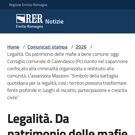
Vai al contenuto
Vai alla navigazione
Vai al footer
Regione Emilia-Romagna
Notizie
Notizie
Home
Comunicati
/
Comunicati stampa
/
2026
/
Legalità. Da patrimonio delle mafie a bene comune: oggi
stampa
Menu selezionato
Consiglio comunale di Calendasco (Pc) riunito nel capannone
confiscato alla criminalità organizzata e restituito alla
Cerca
comunità. L’assessora Mazzoni: “Simbolo della battaglia
un
quotidiana per la legalità, così i territori possono trasformare
comunicato
ferite profonde in luoghi di riscatto, partecipazione e crescita
civile”
Risorse
Legalità. Da
Salta al contenuto
patrimonio delle mafie