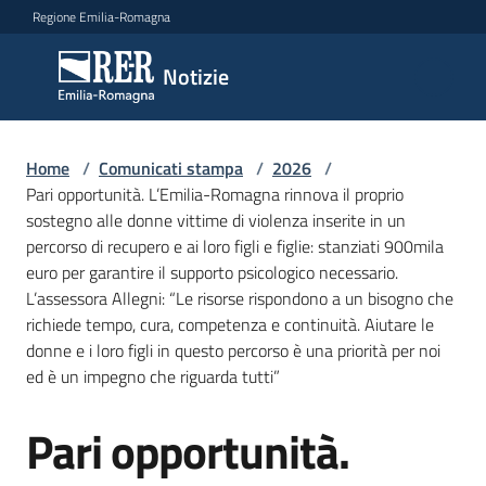
Vai al contenuto
Vai alla navigazione
Vai al footer
Regione Emilia-Romagna
Notizie
Notizie
Home
Comunicati
/
Comunicati stampa
/
2026
/
Pari opportunità. L’Emilia-Romagna rinnova il proprio
stampa
Menu selezionato
sostegno alle donne vittime di violenza inserite in un
percorso di recupero e ai loro figli e figlie: stanziati 900mila
Cerca
euro per garantire il supporto psicologico necessario.
un
L’assessora Allegni: “Le risorse rispondono a un bisogno che
comunicato
richiede tempo, cura, competenza e continuità. Aiutare le
donne e i loro figli in questo percorso è una priorità per noi
Risorse
ed è un impegno che riguarda tutti”
Pari opportunità.
Salta al contenuto