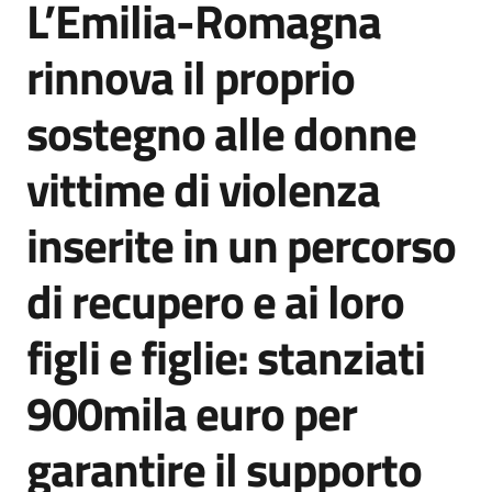
L’Emilia-Romagna
Agenzia
di
rinnova il proprio
informazione
e
sostegno alle donne
comunicazione
vittime di violenza
Seguici
inserite in un percorso
su
di recupero e ai loro
figli e figlie: stanziati
900mila euro per
garantire il supporto