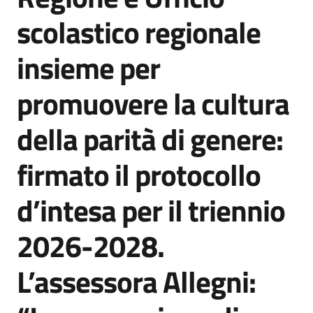
Agenzia
scolastico regionale
di
informazione
insieme per
e
comunicazione
promuovere la cultura
della parità di genere:
Seguici
su
firmato il protocollo
d’intesa per il triennio
2026-2028.
L’assessora Allegni: