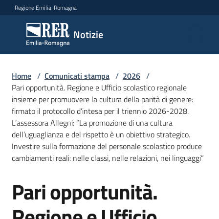
Vai al contenuto
Vai alla navigazione
Vai al footer
Regione Emilia-Romagna
Notizie
Notizie
Home
Comunicati
/
Comunicati stampa
/
2026
/
Pari opportunità. Regione e Ufficio scolastico regionale
stampa
Menu selezionato
insieme per promuovere la cultura della parità di genere:
firmato il protocollo d’intesa per il triennio 2026-2028.
Cerca
L’assessora Allegni: “La promozione di una cultura
un
dell’uguaglianza e del rispetto è un obiettivo strategico.
comunicato
Investire sulla formazione del personale scolastico produce
cambiamenti reali: nelle classi, nelle relazioni, nei linguaggi”
Risorse
Pari opportunità.
Salta al contenuto
Regione e Ufficio