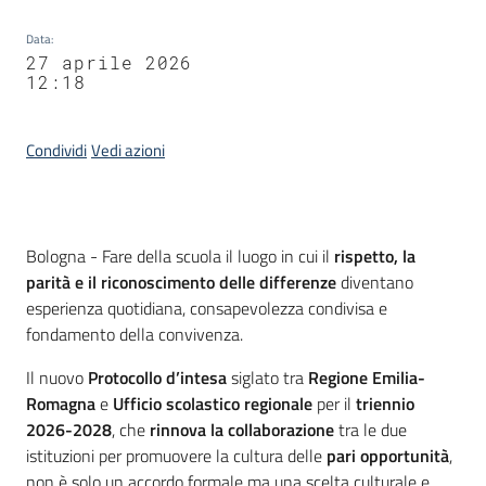
Data
:
27 aprile 2026
12:18
Condividi
Vedi azioni
Contenuto
Bologna - Fare della scuola il luogo in cui il
rispetto, la
parità e il riconoscimento delle differenze
diventano
esperienza quotidiana, consapevolezza condivisa e
fondamento della convivenza.
Il nuovo
Protocollo d’intesa
siglato tra
Regione Emilia-
Romagna
e
Ufficio scolastico regionale
per il
triennio
2026-2028
, che
rinnova la collaborazione
tra le due
istituzioni per promuovere la cultura delle
pari opportunità
,
non è solo un accordo formale ma una scelta culturale e