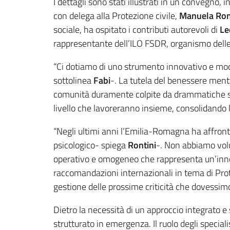
I dettagli sono stati illustrati in un convegno, 
con delega alla Protezione civile,
Manuela Ron
sociale, ha ospitato i contributi autorevoli di
Led
rappresentante dell’ILO FSDR, organismo delle
“Ci dotiamo di uno strumento innovativo e mode
sottolinea
Fabi
-. La tutela del benessere menta
comunità duramente colpite da drammatiche si
livello che lavoreranno insieme, consolidando la
“Negli ultimi anni l’Emilia-Romagna ha affron
psicologico- spiega
Rontini
-. Non abbiamo vol
operativo e omogeneo che rappresenta un’innova
raccomandazioni internazionali in tema di Prot
gestione delle prossime criticità che dovessimo
Dietro la necessità di un approccio integrato e
strutturato in emergenza. Il ruolo degli special