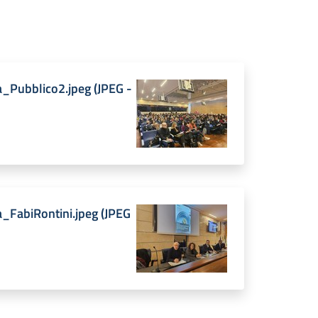
a_Pubblico2.jpeg
(
JPEG
-
_FabiRontini.jpeg
(
JPEG