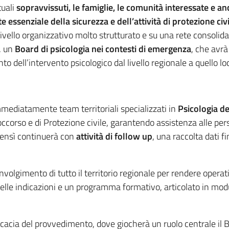
tuali
sopravvissuti, le famiglie, le comunità interessate e anc
essenziale della sicurezza e dell’attività di protezione civ
vello organizzativo molto strutturato e su una rete consolidata 
e, un
Board di psicologia nei contesti di emergenza
, che avrà
to dell’intervento psicologico dal livello regionale a quello lo
mediatamente team territoriali specializzati in
Psicologia d
corso e di Protezione civile, garantendo assistenza alle person
 bensì continuerà con
attività di follow up
, una raccolta dati fi
volgimento di tutto il territorio regionale per rendere operati
lle indicazioni e un programma formativo, articolato in modu
cacia del provvedimento, dove giocherà un ruolo centrale il B