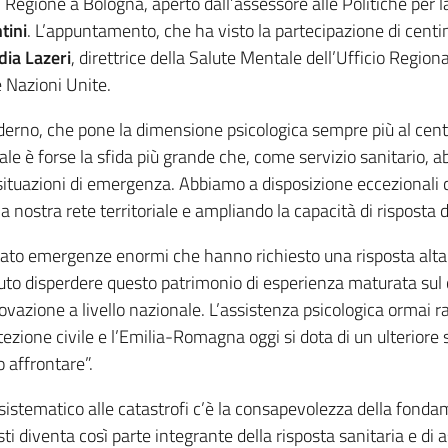
in Regione a Bologna, aperto dall’assessore alle Politiche per l
tini
. L’appuntamento, che ha visto la partecipazione di centi
ia Lazeri
, direttrice della Salute Mentale dell’Ufficio Regio
 Nazioni Unite.
rno, che pone la dimensione psicologica sempre più al centro 
le è forse la sfida più grande che, come servizio sanitario, 
tuazioni di emergenza. Abbiamo a disposizione eccezionali c
 nostra rete territoriale e ampliando la capacità di risposta d
tato emergenze enormi che hanno richiesto una risposta alta
uto disperdere questo patrimonio di esperienza maturata sul
zione a livello nazionale. L’assistenza psicologica ormai ra
ezione civile e l’Emilia-Romagna oggi si dota di un ulteriore
 affrontare”.
 sistematico alle catastrofi c’è la consapevolezza della fond
isti diventa così parte integrante della risposta sanitaria e di