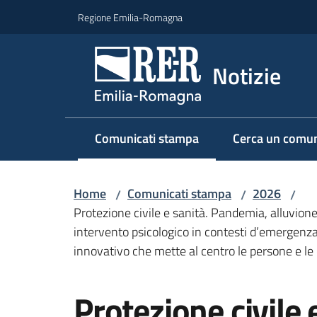
Vai al contenuto
Vai alla navigazione
Vai al footer
Regione Emilia-Romagna
Notizie
Comunicati stampa
Cerca un comun
Menu selezionato
Home
Comunicati stampa
2026
/
/
/
Protezione civile e sanità. Pandemia, alluvione
intervento psicologico in contesti d’emergenz
innovativo che mette al centro le persone e le
Salta al contenuto
Protezione civile