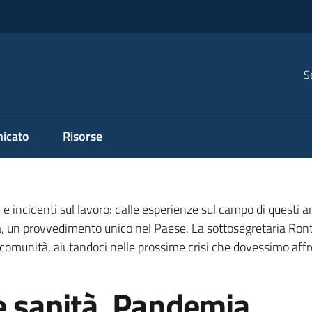
S
icato
Risorse
 e incidenti sul lavoro: dalle esperienze sul campo di questi 
a, un provvedimento unico nel Paese. La sottosegretaria Ront
 comunità, aiutandoci nelle prossime crisi che dovessimo aff
 e sanità. Pandemia,