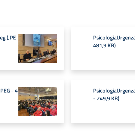
peg
(
JPE
PsicologiaUrgenz
481,9 KB
)
JPEG
-
4
PsicologiaUrgenza
-
249,9 KB
)