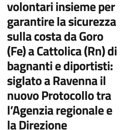
volontari insieme per
Agenzia
di
garantire la sicurezza
informazione
e
sulla costa da Goro
comunicazione
(Fe) a Cattolica (Rn) di
Seguici
bagnanti e diportisti:
su
siglato a Ravenna il
nuovo Protocollo tra
l’Agenzia regionale e
la Direzione