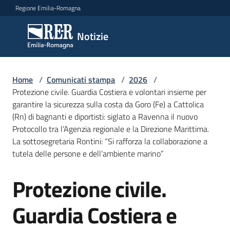
Vai al contenuto
Vai alla navigazione
Vai al footer
Regione Emilia-Romagna
Notizie
Notizie
Home
Comunicati
/
Comunicati stampa
/
2026
/
Protezione civile. Guardia Costiera e volontari insieme per
stampa
Menu selezionato
garantire la sicurezza sulla costa da Goro (Fe) a Cattolica
(Rn) di bagnanti e diportisti: siglato a Ravenna il nuovo
Cerca
Protocollo tra l’Agenzia regionale e la Direzione Marittima.
un
La sottosegretaria Rontini: “Si rafforza la collaborazione a
comunicato
tutela delle persone e dell’ambiente marino”
Risorse
Protezione civile.
Salta al contenuto
Guardia Costiera e