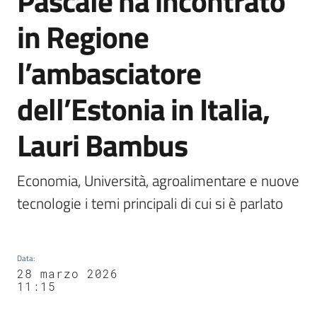
Pascale ha incontrato
Agenzia
in Regione
di
informazione
l’ambasciatore
e
comunicazione
dell’Estonia in Italia,
Lauri Bambus
Seguici
su
Economia, Università, agroalimentare e nuove 
tecnologie i temi principali di cui si è parlato
Data
:
28 marzo 2026
11:15