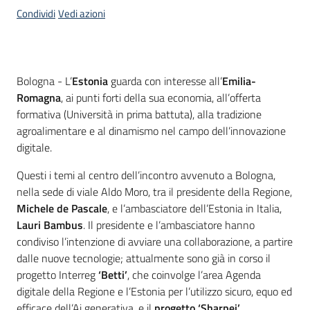
Condividi
Vedi azioni
Contenuto
Bologna - L’
Estonia
guarda con interesse all’
Emilia-
Romagna
, ai punti forti della sua economia, all’offerta
formativa (Università in prima battuta), alla tradizione
agroalimentare e al dinamismo nel campo dell’innovazione
digitale.
Questi i temi al centro dell’incontro avvenuto a Bologna,
nella sede di viale Aldo Moro, tra il presidente della Regione,
Michele de Pascale
, e l’ambasciatore dell’Estonia in Italia,
Lauri Bambus
. Il presidente e l’ambasciatore hanno
condiviso l’intenzione di avviare una collaborazione, a partire
dalle nuove tecnologie; attualmente sono già in corso il
progetto Interreg
‘Betti’
, che coinvolge l’area Agenda
digitale della Regione e l’Estonia per l’utilizzo sicuro, equo ed
efficace dell’Ai generativa, e il
progetto ‘Sharpei’
,