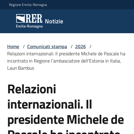
Vai al contenuto
Vai alla navigazione
Vai al footer
Regione Emilia-Romagna
Notizie
Notizie
Home
Comunicati
/
Comunicati stampa
/
2026
/
Relazioni internazionali. Il presidente Michele de Pascale ha
stampa
Menu selezionato
incontrato in Regione l’ambasciatore dell’Estonia in Italia,
Lauri Bambus
Cerca
un
Relazioni
comunicato
Salta al contenuto
internazionali. Il
Risorse
presidente Michele de