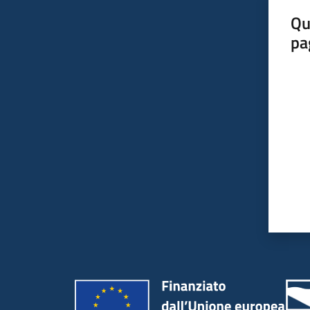
Qu
pa
Valut