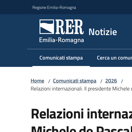
Vai al contenuto
Vai alla navigazione
Vai al footer
Regione Emilia-Romagna
Notizie
Comunicati stampa
Cerca un comun
Menu selezionato
Home
Comunicati stampa
2026
/
/
/
Relazioni internazionali. Il presidente Michele
Salta al contenuto
Relazioni internaz
Michele de Pascal