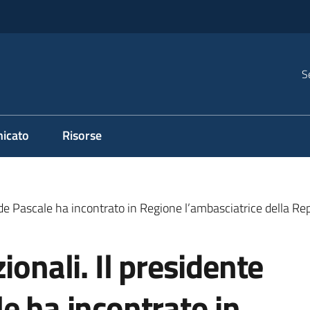
S
icato
Risorse
 de Pascale ha incontrato in Regione l’ambasciatrice della Rep
ionali. Il presidente
e ha incontrato in