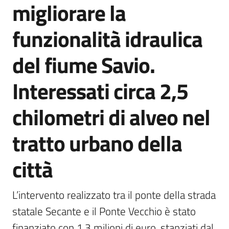
migliorare la
Agenzia
di
funzionalità idraulica
informazione
e
del fiume Savio.
comunicazione
Interessati circa 2,5
Seguici
chilometri di alveo nel
su
tratto urbano della
città
L’intervento realizzato tra il ponte della strada 
statale Secante e il Ponte Vecchio è stato 
finanziato con 1,3 milioni di euro, stanziati dal 