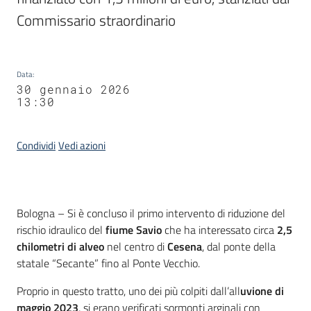
Commissario straordinario
Data
:
30 gennaio 2026
13:30
Condividi
Vedi azioni
Contenuto
Bologna – Si è concluso il primo intervento di riduzione del
rischio idraulico del
fiume Savio
che ha interessato circa
2,5
chilometri di alveo
nel centro di
Cesena
, dal ponte della
statale “Secante” fino al Ponte Vecchio.
Proprio in questo tratto, uno dei più colpiti dall’all
uvione di
maggio 2023
, si erano verificati sormonti arginali con