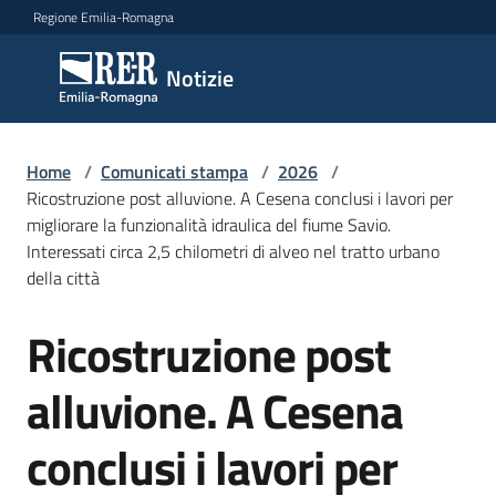
Vai al contenuto
Vai alla navigazione
Vai al footer
Regione Emilia-Romagna
Notizie
Notizie
Home
Comunicati
/
Comunicati stampa
/
2026
/
Ricostruzione post alluvione. A Cesena conclusi i lavori per
stampa
Menu selezionato
migliorare la funzionalità idraulica del fiume Savio.
Interessati circa 2,5 chilometri di alveo nel tratto urbano
Cerca
della città
un
comunicato
Ricostruzione post
Salta al contenuto
Risorse
alluvione. A Cesena
conclusi i lavori per