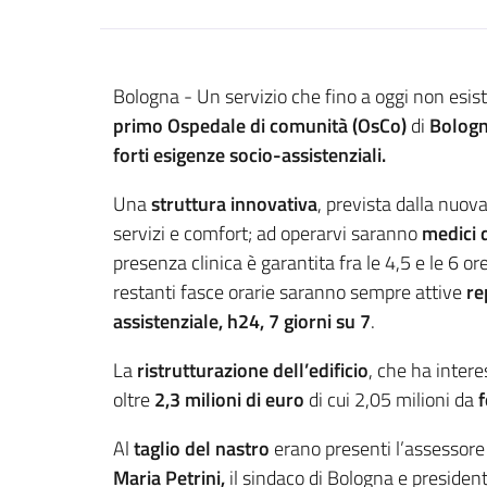
Contenuto
Bologna - Un servizio che fino a oggi non esist
primo Ospedale di comunità (OsCo)
di
Bolog
forti esigenze socio-assistenziali.
Una
struttura innovativa
, prevista dalla nuov
servizi e comfort; ad operarvi saranno
medici d
presenza clinica è garantita fra le 4,5 e le 6 o
restanti fasce orarie saranno sempre attive
re
assistenziale, h24, 7 giorni su 7
.
La
ristrutturazione dell’edificio
, che ha inter
oltre
2,3 milioni di euro
di cui 2,05 milioni da
f
Al
taglio del nastro
erano presenti l’assessore r
Maria Petrini,
il sindaco di Bologna e presiden