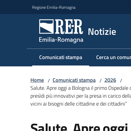
Vai al contenuto
Vai alla navigazione
Vai al footer
Regione Emilia-Romagna
Notizie
Comunicati stampa
Cerca un comun
Menu selezionato
Home
Comunicati stampa
2026
/
/
/
Salute. Apre oggi a Bologna il primo Ospedale d
presìdi più innovativi per la presa in carico del
vicini ai bisogni delle cittadine e dei cittadini”
Salta al contenuto
Salute. Apre oggi