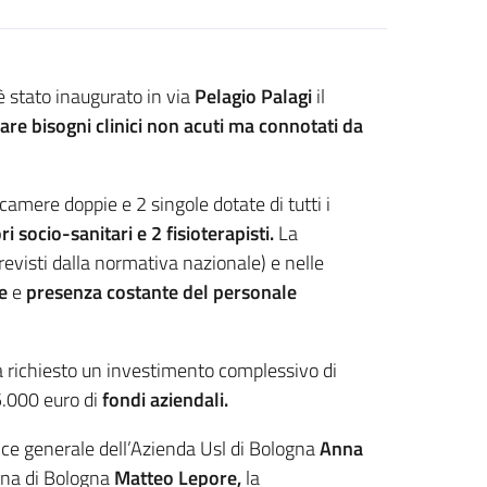
è stato inaugurato in via
Pelagio Palagi
il
rare bisogni clinici non acuti ma connotati da
8 camere doppie e 2 singole dotate di tutti i
i socio-sanitari e 2 fisioterapisti.
La
previsti dalla normativa nazionale) e nelle
e
e
presenza costante del personale
ha richiesto un investimento complessivo di
5.000 euro di
fondi aziendali.
rice generale dell’Azienda Usl di Bologna
Anna
tana di Bologna
Matteo Lepore,
la