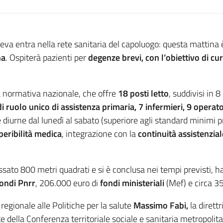
eva entra nella rete sanitaria del capoluogo: questa mattina 
na
. Ospiterà pazienti per
degenze brevi, con l’obiettivo di cu
a normativa nazionale, che offre
18 posti letto
, suddivisi in 
i ruolo unico di assistenza primaria, 7 infermieri, 9 operator
re diurne dal lunedì al sabato (superiore agli standard minimi 
peribilità medica
, integrazione con la
continuità assistenzial
essato 800 metri quadrati e si è conclusa nei tempi previsti, 
ondi Pnrr
, 206.000 euro di
fondi ministeriali
(Mef) e circa 3
egionale alle Politiche per la salute
Massimo Fabi,
la dirett
te della Conferenza territoriale sociale e sanitaria metropoli