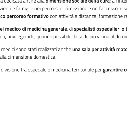
rà dedicata anche alla
dimensione sociale della cura
: all’in
nti e famiglie nei percorsi di dimissione e nell’accesso ai ser
ico percorso formativo
con attività a distanza, formazione r
del medico di medicina generale
, di
specialisti ospedalieri o t
na, privilegiando, quando possibile, la sede più vicina al domic
 medici sono stati realizzati anche
una sala per attività moto
o alla dimensione domestica.
 divisione tra ospedale e medicina territoriale per
garantire c