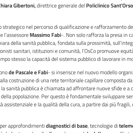
hiara Gibertoni,
direttrice generale del
Policlinico Sant’Orso
strategico nel percorso di qualificazione e rafforzamento del
e l’assessore
Massimo Fabi
-. Non solo rafforza la presa in ca
ra della sanità pubblica, fondata sulla prossimità, sull’integr
onisti sanitari, istituzioni e comunità, l’OsCo promuove equità
tempo stesso la capacità del sistema pubblico di lavorare in mod
gono
de Pascale e Fabi
- si inserisce nel nuovo modello organi
lla costruzione di una rete territoriale capillare composta d
gi la sanità pubblica è chiamata ad affrontare nuove sfide e a
 della popolazione. Per questo è fondamentale sviluppare serv
 assistenziale e la qualità della cura, a partire dai più fragil
i per approfondimenti
diagnostici di base
, tecnologie di
telem