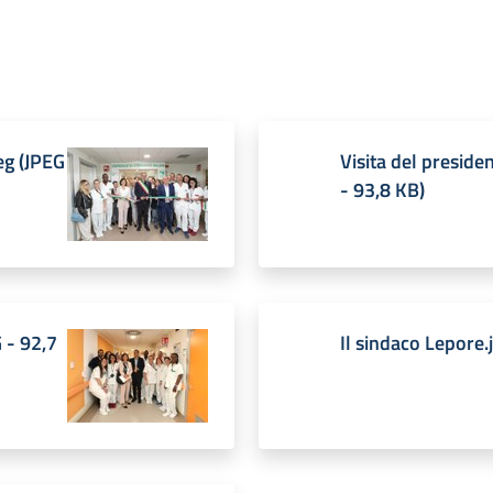
eg
(
JPEG
Visita del preside
-
93,8 KB
)
G
-
92,7
Il sindaco Lepore.