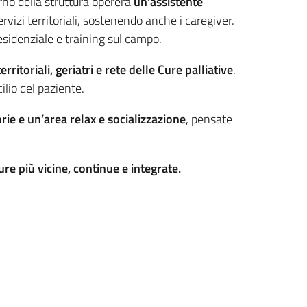
terno della struttura opererà
un’assistente
vizi territoriali, sostenendo anche i caregiver.
esidenziale e training sul campo.
erritoriali, geriatri e rete delle Cure palliative
.
ilio del paziente.
rie e un’area relax e socializzazione
, pensate
ure più vicine, continue e integrate.