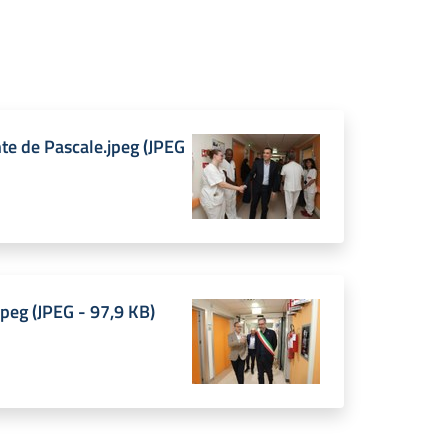
nte de Pascale.jpeg
(
JPEG
jpeg
(
JPEG
-
97,9 KB
)