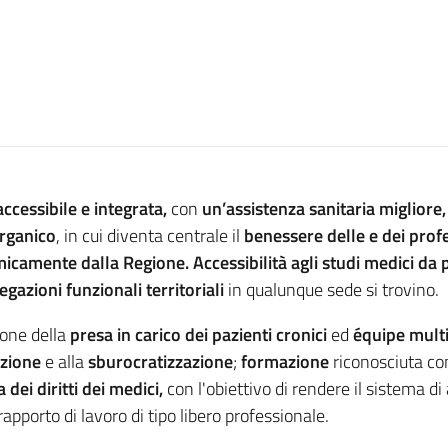
accessibile e integrata,
con
un’assistenza sanitaria migliore,
organico
, in cui diventa centrale il
benessere delle e dei profe
mente dalla Regione. Accessibilità agli studi medici da par
gazioni funzionali territoriali
in qualunque sede si trovino.
ione della
presa in carico dei pazienti cronici
ed
équipe multi
azione
e alla
sburocratizzazione
;
formazione
riconosciuta com
a dei
d
iritti dei medici,
con l'obiettivo di rendere il sistema di
rapporto di lavoro di tipo libero professionale.