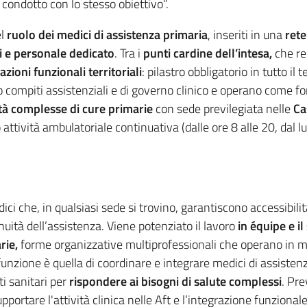
ondotto con lo stesso obiettivo”.
el
ruolo dei medici di assistenza primaria
, inseriti in una
rete
i e personale dedicato
. Tra i
punti cardine dell’intesa,
che re
zioni funzionali territoriali
: pilastro obbligatorio in tutto il
no compiti assistenziali e di governo clinico e operano come 
tà complesse di cure primarie
con sede previlegiata nelle
Ca
attività ambulatoriale continuativa (dalle ore 8 alle 20, dal lu
dici che, in qualsiasi sede si trovino, garantiscono accessibilità
nuità dell’assistenza. Viene potenziato il lavoro
in équipe e i
rie,
forme organizzative multiprofessionali che operano in mo
funzione è quella di coordinare e integrare medici di assistenza
ti sanitari per
rispondere ai bisogni di salute complessi
. Pr
portare l'attività clinica nelle Aft e l’integrazione funzionale 