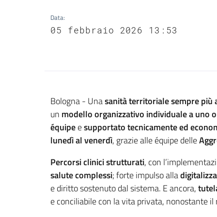
Data
:
05 febbraio 2026 13:53
Contenuto
Bologna - Una
sanità territoriale sempre più 
un
modello organizzativo individuale a uno 
équipe
e
supportato tecnicamente ed economica
lunedì al venerdì
, grazie alle équipe delle
Aggre
Percorsi clinici strutturati
, con l’implementaz
salute complessi
; forte impulso alla
digitalizz
e diritto sostenuto dal sistema. E ancora,
tutel
e conciliabile con la vita privata, nonostante il 