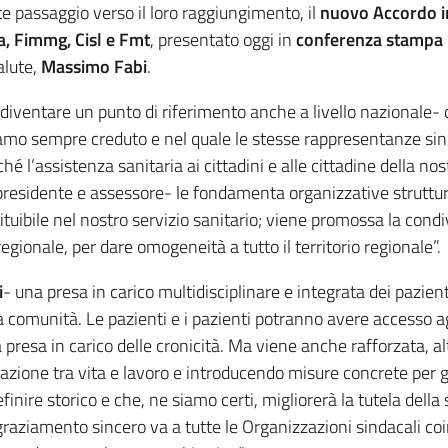
e passaggio verso il loro raggiungimento, il
nuovo Accordo in
, Fimmg, Cisl e Fmt
, presentato oggi in
conferenza stampa 
salute,
Massimo Fabi
.
 diventare un punto di riferimento anche a livello naziona
amo sempre creduto e nel quale le stesse rappresentanze sin
é l’assistenza sanitaria ai cittadini e alle cittadine della no
residente e assessore- le fondamenta organizzative struttura
ituibile nel nostro servizio sanitario; viene promossa la cond
regionale, per dare omogeneità a tutto il territorio regionale”.
i
- una presa in carico multidisciplinare e integrata dei pazien
 comunità. Le pazienti e i pazienti potranno avere accesso agli
presa in carico delle cronicità. Ma viene anche rafforzata, al
liazione tra vita e lavoro e introducendo misure concrete per 
nire storico e che, ne siamo certi, migliorerà la tutela della sa
graziamento sincero va a tutte le Organizzazioni sindacali co