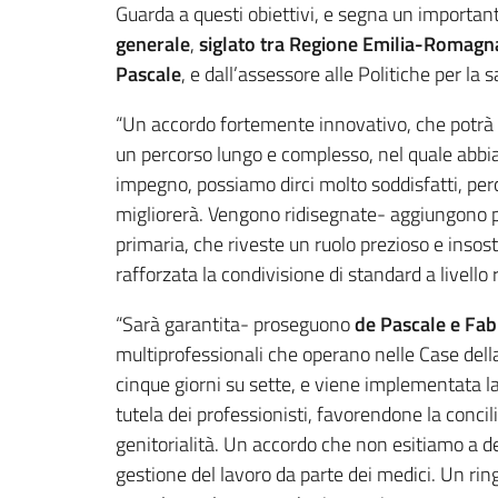
Guarda a questi obiettivi, e segna un important
generale
,
siglato tra Regione Emilia-Romagna
Pascale
, e dall’assessore alle Politiche per la 
“Un accordo fortemente innovativo, che potrà
un percorso lungo e complesso, nel quale abbi
impegno, possiamo dirci molto soddisfatti, perch
migliorerà. Vengono ridisegnate- aggiungono p
primaria, che riveste un ruolo prezioso e insost
rafforzata la condivisione di standard a livello 
“Sarà garantita- proseguono
de Pascale e Fab
multiprofessionali che operano nelle Case della
cinque giorni su sette, e viene implementata la 
tutela dei professionisti, favorendone la conci
genitorialità. Un accordo che non esitiamo a defi
gestione del lavoro da parte dei medici. Un rin