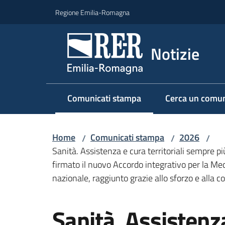
Vai al contenuto
Vai alla navigazione
Vai al footer
Regione Emilia-Romagna
Notizie
Comunicati stampa
Cerca un comun
Menu selezionato
Home
Comunicati stampa
2026
/
/
/
Sanità. Assistenza e cura territoriali sempre più
firmato il nuovo Accordo integrativo per la Me
nazionale, raggiunto grazie allo sforzo e alla co
Salta al contenuto
Sanità. Assistenza