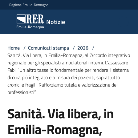
Vai al contenuto
Vai alla navigazione
Vai al footer
Regione Emilia-Romagna
Notizie
Notizie
Home
Comunicati
/
Comunicati stampa
/
2026
/
Sanità. Via libera, in Emilia-Romagna, all’Accordo integrativo
stampa
Menu selezionato
regionale per gli specialisti ambulatoriali interni. L’assessore
Fabi: “Un altro tassello fondamentale per rendere il sistema
Cerca
di cura più integrato e a misura dei pazienti, soprattutto
un
cronici e fragili. Rafforziamo tutela e valorizzazione dei
comunicato
professionisti”
Risorse
Sanità. Via libera, in
Salta al contenuto
Emilia-Romagna,