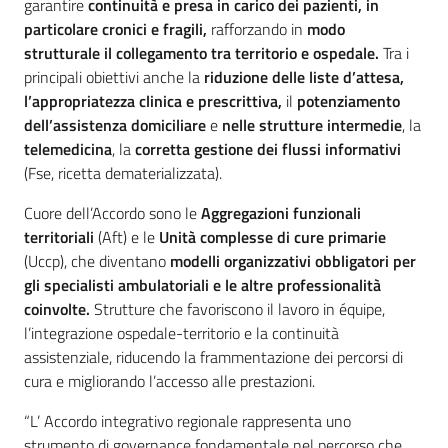
garantire
continuità e presa in carico dei pazienti, in
particolare cronici e fragili,
rafforzando in
modo
strutturale il collegamento tra territorio e ospedale.
Tra i
principali obiettivi anche la
riduzione delle liste d’attesa,
l’appropriatezza
clinica e prescrittiva,
il
potenziamento
dell’assistenza domiciliare
e
nelle strutture intermedie
, la
telemedicina
, la
corretta gestione dei flussi informativi
(Fse, ricetta dematerializzata).
Cuore dell’Accordo sono le
Aggregazioni funzionali
territoriali
(Aft) e le
Unità complesse di cure primarie
(Uccp), che diventano
modelli organizzativi obbligatori per
gli specialisti ambulatoriali e le altre professionalità
coinvolte.
Strutture che favoriscono il lavoro in équipe,
l’integrazione ospedale-territorio e la continuità
assistenziale, riducendo la frammentazione dei percorsi di
cura e migliorando l’accesso alle prestazioni.
“L’ Accordo integrativo regionale rappresenta uno
strumento di governance fondamentale nel percorso che