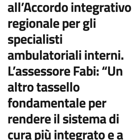
all’Accordo integrativo
Agenzia
di
regionale per gli
informazione
e
specialisti
comunicazione
ambulatoriali interni.
Seguici
L’assessore Fabi: “Un
su
altro tassello
fondamentale per
rendere il sistema di
cura più integrato e a