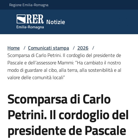
Vai al contenuto
Vai alla navigazione
Vai al footer
Regione Emilia-Romagna
Notizie
Notizie
Home
Comunicati
/
Comunicati stampa
/
2026
/
Scomparsa di Carlo Petrini. Il cordoglio del presidente de
stampa
Menu selezionato
Pascale e dell’assessore Mammi: “Ha cambiato il nostro
modo di guardare al cibo, alla terra, alla sostenibilità e al
Cerca
valore delle comunità locali”
un
comunicato
Scomparsa di Carlo
Salta al contenuto
Risorse
Petrini. Il cordoglio del
presidente de Pascale