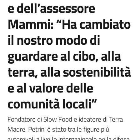
e dell’assessore
Agenzia
di
Mammi: “Ha cambiato
informazione
e
il nostro modo di
comunicazione
guardare al cibo, alla
Seguici
terra, alla sostenibilità
su
e al valore delle
comunità locali”
Fondatore di Slow Food e ideatore di Terra 
Madre, Petrini è stato tra le figure più 
autorevoli a livello internazionale nella difesa 