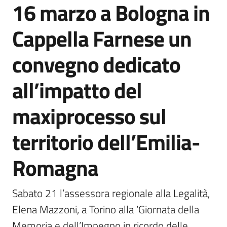
16 marzo a Bologna in
Agenzia
di
Cappella Farnese un
informazione
e
convegno dedicato
comunicazione
all’impatto del
Seguici
maxiprocesso sul
su
territorio dell’Emilia-
Romagna
Sabato 21 l’assessora regionale alla Legalità, 
Elena Mazzoni, a Torino alla ‘Giornata della 
Memoria e dell’Impegno in ricordo delle 