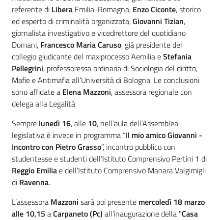
referente di
Libera
Emilia-Romagna,
Enzo Ciconte
, storico
ed esperto di criminalità organizzata,
Giovanni Tizian
,
giornalista investigativo e vicedirettore del quotidiano
Domani,
Francesco Maria Caruso
, già presidente del
collegio giudicante del maxiprocesso Aemilia e
Stefania
Pellegrini
, professoressa ordinaria di Sociologia del diritto,
Mafie e Antimafia all’Università di Bologna. Le conclusioni
sono affidate a
Elena Mazzoni
, assessora regionale con
delega alla Legalità.
Sempre
lunedì 16
, alle
10
, nell’aula dell’Assemblea
legislativa è invece in programma “
Il mio amico Giovanni -
Incontro con Pietro Grasso
”, incontro pubblico con
studentesse e studenti dell’Istituto Comprensivo Pertini 1 di
Reggio Emilia
e dell’Istituto Comprensivo Manara Valgimigli
di
Ravenna
.
L’assessora
Mazzoni
sarà poi presente
mercoledì 18 marzo
alle 10,15
a
Carpaneto (Pc)
all’inaugurazione della "
Casa