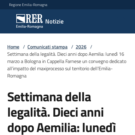
Vai al contenuto
Vai alla navigazione
Vai al footer
Regione Emilia-Romagna
Notizie
Notizie
Home
Comunicati
/
Comunicati stampa
/
2026
/
Settimana della legalità. Dieci anni dopo Aemilia: lunedì 16
stampa
Menu selezionato
marzo a Bologna in Cappella Farnese un convegno dedicato
all’impatto del maxiprocesso sul territorio dell’Emilia-
Cerca
Romagna
un
comunicato
Settimana della
Salta al contenuto
Risorse
legalità. Dieci anni
dopo Aemilia: lunedì