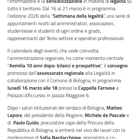
l'informazione e la
sensibilizzazione
in materia di
legalità
su
tutto il territorio. Dal 16 al 21 marzo è in programma
l’edizione 2026 della “
Settimana della legalità
”, una serie di
appuntamenti rivolti ad amministratori, associazioni,
studentesse e studenti di ogni ordine e grado,
rappresentanti del Terzo settore e operatori professionali.
Il calendario degli eventi, che vede coinvolta
l’amministrazione regionale, ha come momento centrale
"
Aemilia 10 anni dopo: bilanci e prospettive
", il
convegno
promosso dall’
assessorato regionale
alla
Legalità in
collaborazione con il Comune di Bologna, in programma
lunedì 16 marzo alle 18
presso la
Cappella Farnese
a
Palazzo d’Accursio, in piazza Maggiore 6.
Dopo i saluti istituzionali del sindaco di Bologna,
Matteo
Lepore
, del presidente della Regione,
Michele de Pascale
e
di
Paolo Guido
, procuratore capo della Procura della
Repubblica di Bologna, si entrerà nel vivo dei lavori con la
moderazione di
Sofia Nardacchione
, giornalista e co-