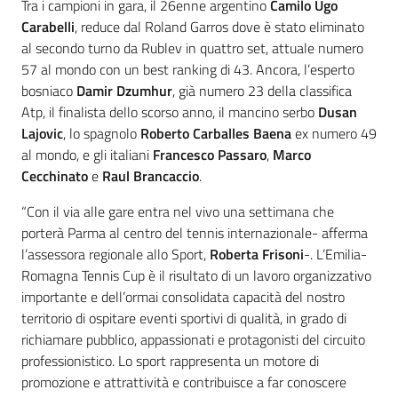
Tra i campioni in gara, il 26enne argentino
Camilo Ugo
Carabelli
, reduce dal Roland Garros dove è stato eliminato
al secondo turno da Rublev in quattro set, attuale numero
57 al mondo con un best ranking di 43. Ancora, l’esperto
bosniaco
Damir Dzumhur
, già numero 23 della classifica
Atp, il finalista dello scorso anno, il mancino serbo
Dusan
Lajovic
, lo spagnolo
Roberto Carballes Baena
ex numero 49
al mondo, e gli italiani
Francesco Passaro
,
Marco
Cecchinato
e
Raul Brancaccio
.
“Con il via alle gare entra nel vivo una settimana che
porterà Parma al centro del tennis internazionale- afferma
l’assessora regionale allo Sport,
Roberta Frisoni
-. L’Emilia-
Romagna Tennis Cup è il risultato di un lavoro organizzativo
importante e dell’ormai consolidata capacità del nostro
territorio di ospitare eventi sportivi di qualità, in grado di
richiamare pubblico, appassionati e protagonisti del circuito
professionistico. Lo sport rappresenta un motore di
promozione e attrattività e contribuisce a far conoscere