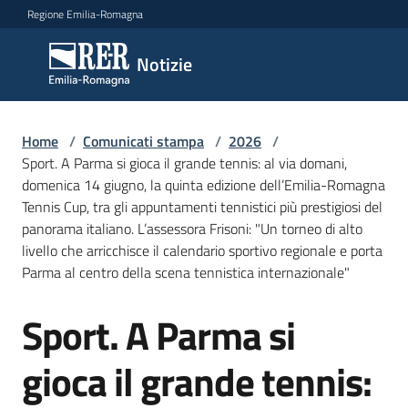
Vai al contenuto
Vai alla navigazione
Vai al footer
Regione Emilia-Romagna
Notizie
Notizie
Home
Comunicati
/
Comunicati stampa
/
2026
/
Sport. A Parma si gioca il grande tennis: al via domani,
stampa
Menu selezionato
domenica 14 giugno, la quinta edizione dell’Emilia-Romagna
Tennis Cup, tra gli appuntamenti tennistici più prestigiosi del
Cerca
panorama italiano. L’assessora Frisoni: "Un torneo di alto
un
livello che arricchisce il calendario sportivo regionale e porta
comunicato
Parma al centro della scena tennistica internazionale"
Risorse
Sport. A Parma si
Salta al contenuto
gioca il grande tennis: