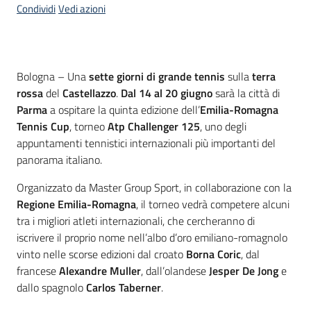
Condividi
Vedi azioni
Contenuto
Bologna – Una
sette giorni di grande tennis
sulla
terra
rossa
del
Castellazzo
.
Dal 14 al 20 giugno
sarà la città di
Parma
a ospitare la quinta edizione dell’
Emilia-Romagna
Tennis Cup
, torneo
Atp Challenger 125
, uno degli
appuntamenti tennistici internazionali più importanti del
panorama italiano.
Organizzato da Master Group Sport, in collaborazione con la
Regione Emilia-Romagna
, il torneo vedrà competere alcuni
tra i migliori atleti internazionali, che cercheranno di
iscrivere il proprio nome nell’albo d’oro emiliano-romagnolo
vinto nelle scorse edizioni dal croato
Borna Coric
, dal
francese
Alexandre Muller
, dall’olandese
Jesper De Jong
e
dallo spagnolo
Carlos Taberner
.