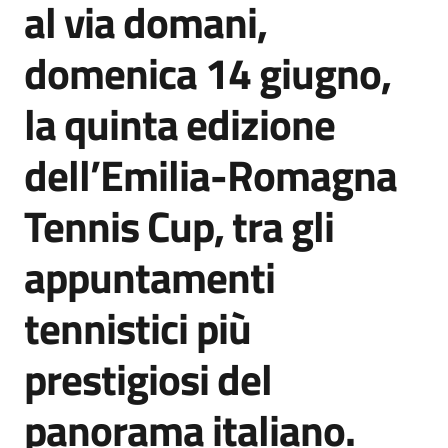
al via domani,
Agenzia
di
domenica 14 giugno,
informazione
e
la quinta edizione
comunicazione
dell’Emilia-Romagna
Seguici
Tennis Cup, tra gli
su
appuntamenti
tennistici più
prestigiosi del
panorama italiano.