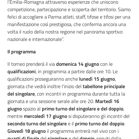
l’Emilia-Romagna attraverso esperienze che uniscono
competizione, partecipazione e scoperta del territorio. Siamo
felici di accogliere a Parma atleti, staff, tifose e tifosi per una
manifestazione così prestigiosa, che conferma ancora una
volta il ruolo della nostra regione nel panorama sportivo
nazionale e internazionale”.
Il programma
Il torneo prenderà il via
domenica 14 giugno
con le
qualificazioni
, in programma a partire dalle ore 10. Le
qualificazioni proseguiranno anche
lunedì 15 giugno
,
giornata che vedrà inoltre l'inizio del
tabellone principale
del singolare
, con incontri in programma durante tutta la
giornata e una sessione serale alle ore 20.
Martedì 16
giugno
spazio al
primo turno del singolare e del doppio
,
mentre
mercoledì 17 giugno
si disputeranno gli incontri del
secondo turno del singolare
e il
primo turno del doppio
.
Giovedì 18 giugno
il programma entrerà nel vivo con i
quarti di finale
del
singolare
e del
doppio
, seguiti dalla