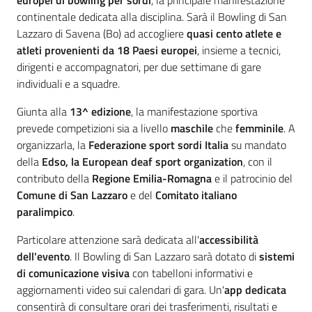
europei di bowling per sordi
, la principale manifestazione
continentale dedicata alla disciplina. Sarà il Bowling di San
Lazzaro di Savena (Bo) ad accogliere
quasi cento atlete e
atleti provenienti da 18 Paesi europei
, insieme a tecnici,
dirigenti e accompagnatori, per due settimane di gare
individuali e a squadre.
Giunta alla
13^ edizione
, la manifestazione sportiva
prevede competizioni sia a livello
maschile
che
femminile
. A
organizzarla, la
Federazione sport sordi Italia
su mandato
della
Edso, la European deaf sport organization
, con il
contributo della
Regione Emilia-Romagna
e il patrocinio del
Comune di San Lazzaro
e del
Comitato italiano
paralimpico
.
Particolare attenzione sarà dedicata all'
accessibilità
dell'evento
. Il Bowling di San Lazzaro sarà dotato di
sistemi
di comunicazione visiva
con tabelloni informativi e
aggiornamenti video sui calendari di gara. Un'
app
dedicata
consentirà di consultare orari dei trasferimenti, risultati e