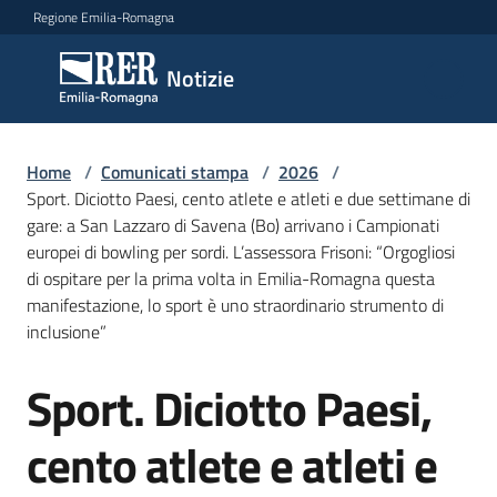
Vai al contenuto
Vai alla navigazione
Vai al footer
Regione Emilia-Romagna
Notizie
Notizie
Home
Comunicati
/
Comunicati stampa
/
2026
/
Sport. Diciotto Paesi, cento atlete e atleti e due settimane di
stampa
Menu selezionato
gare: a San Lazzaro di Savena (Bo) arrivano i Campionati
europei di bowling per sordi. L’assessora Frisoni: “Orgogliosi
Cerca
di ospitare per la prima volta in Emilia-Romagna questa
un
manifestazione, lo sport è uno straordinario strumento di
comunicato
inclusione”
Risorse
Sport. Diciotto Paesi,
Salta al contenuto
cento atlete e atleti e