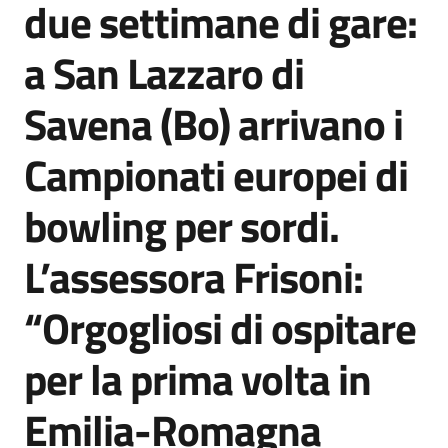
due settimane di gare:
Agenzia
di
a San Lazzaro di
informazione
e
Savena (Bo) arrivano i
comunicazione
Campionati europei di
Seguici
bowling per sordi.
su
L’assessora Frisoni:
“Orgogliosi di ospitare
per la prima volta in
Emilia-Romagna