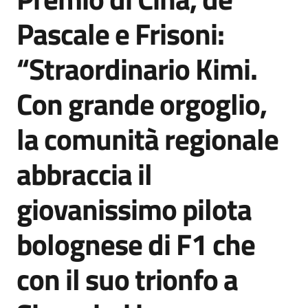
Agenzia
Pascale e Frisoni:
di
informazione
“Straordinario Kimi.
e
comunicazione
Con grande orgoglio,
la comunità regionale
Seguici
su
abbraccia il
giovanissimo pilota
bolognese di F1 che
con il suo trionfo a