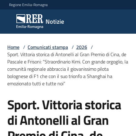
Vai al contenuto
Vai alla navigazione
Vai al footer
Regione Emilia-Romagna
Notizie
Notizie
Home
Comunicati
/
Comunicati stampa
/
2026
/
Sport. Vittoria storica di Antonelli al Gran Premio di Cina, de
stampa
Menu selezionato
Pascale e Frisoni: “Straordinario Kimi. Con grande orgoglio, la
comunità regionale abbraccia il giovanissimo pilota
Cerca
bolognese di F1 che con il suo trionfo a Shanghai ha
un
emozionato tutti e tutte noi”
comunicato
Sport. Vittoria storica
Salta al contenuto
Risorse
di Antonelli al Gran
Premio di Cina, de