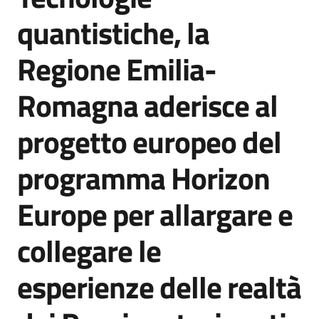
Agenzia
quantistiche, la
di
informazione
Regione Emilia-
e
comunicazione
Romagna aderisce al
progetto europeo del
Seguici
su
programma Horizon
Europe per allargare e
collegare le
esperienze delle realtà