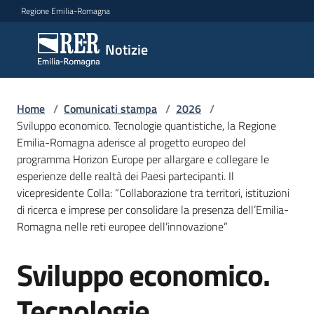
Vai al contenuto
Vai alla navigazione
Vai al footer
Regione Emilia-Romagna
Notizie
Notizie
Home
Comunicati
/
Comunicati stampa
/
2026
/
Sviluppo economico. Tecnologie quantistiche, la Regione
stampa
Menu selezionato
Emilia-Romagna aderisce al progetto europeo del
programma Horizon Europe per allargare e collegare le
Cerca
esperienze delle realtà dei Paesi partecipanti. Il
un
vicepresidente Colla: “Collaborazione tra territori, istituzioni
comunicato
di ricerca e imprese per consolidare la presenza dell’Emilia-
Romagna nelle reti europee dell’innovazione”
Risorse
Sviluppo economico.
Salta al contenuto
Tecnologie