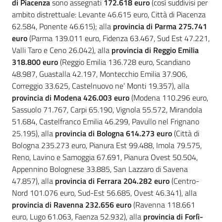
di Piacenza
sono assegnati
172.618 euro
(così suddivisi per
ambito distrettuale: Levante 46.615 euro, Città di Piacenza
62.584, Ponente 46.615); alla
provincia di Parma 275.741
euro
(Parma 139.011 euro, Fidenza 63.467, Sud Est 47.221,
Valli Taro e Ceno 26.042), alla
provincia di
Reggio Emilia
318.800 euro
(Reggio Emilia 136.728 euro, Scandiano
48.987, Guastalla 42.197, Montecchio Emilia 37.906,
Correggio 33.625, Castelnuovo ne’ Monti 19.357), alla
provincia di Modena 426.003 euro
(Modena 110.296 euro,
Sassuolo 71.767, Carpi 65.190, Vignola 55.572, Mirandola
51.684, Castelfranco Emilia 46.299, Pavullo nel Frignano
25.195), alla
provincia di Bologna 614.273 euro
(Città di
Bologna 235.273 euro, Pianura Est 99.488, Imola 79.575,
Reno, Lavino e Samoggia 67.691, Pianura Ovest 50.504,
Appennino Bolognese 33.885, San Lazzaro di Savena
47.857), alla
provincia di Ferrara 204.282 euro
(Centro-
Nord 101.076 euro, Sud-Est 56.685, Ovest 46.341), alla
provincia di Ravenna 232.656 euro
(Ravenna 118.661
euro, Lugo 61.063, Faenza 52.932), alla
provincia di Forlì-