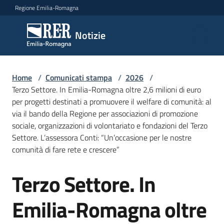
Vai al contenuto
Vai alla navigazione
Vai al footer
Regione Emilia-Romagna
Notizie
Notizie
Home
Comunicati
/
Comunicati stampa
/
2026
/
Terzo Settore. In Emilia-Romagna oltre 2,6 milioni di euro
stampa
Menu selezionato
per progetti destinati a promuovere il welfare di comunità: al
via il bando della Regione per associazioni di promozione
Cerca
sociale, organizzazioni di volontariato e fondazioni del Terzo
un
Settore. L’assessora Conti: “Un’occasione per le nostre
comunicato
comunità di fare rete e crescere”
Risorse
Terzo Settore. In
Salta al contenuto
Emilia-Romagna oltre