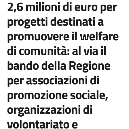
2,6 milioni di euro per
Agenzia
di
progetti destinati a
informazione
e
promuovere il welfare
comunicazione
di comunità: al via il
Seguici
bando della Regione
su
per associazioni di
promozione sociale,
organizzazioni di
volontariato e