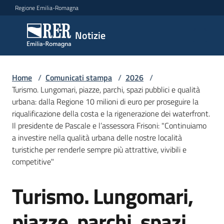
Vai al contenuto
Vai alla navigazione
Vai al footer
Regione Emilia-Romagna
Notizie
Notizie
Home
Comunicati
/
Comunicati stampa
/
2026
/
Turismo. Lungomari, piazze, parchi, spazi pubblici e qualità
stampa
Menu selezionato
urbana: dalla Regione 10 milioni di euro per proseguire la
riqualificazione della costa e la rigenerazione dei waterfront.
Cerca
Il presidente de Pascale e l’assessora Frisoni: "Continuiamo
un
a investire nella qualità urbana delle nostre località
comunicato
turistiche per renderle sempre più attrattive, vivibili e
competitive"
Risorse
Turismo. Lungomari,
Salta al contenuto
piazze, parchi, spazi