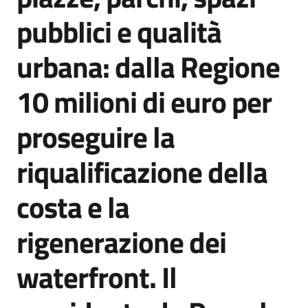
Agenzia
pubblici e qualità
di
informazione
urbana: dalla Regione
e
comunicazione
10 milioni di euro per
proseguire la
Seguici
su
riqualificazione della
costa e la
rigenerazione dei
waterfront. Il