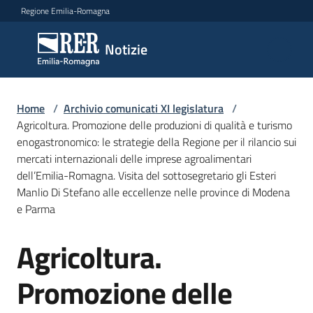
Vai al contenuto
Vai alla navigazione
Vai al footer
Regione Emilia-Romagna
Notizie
Notizie
Comunicati
Home
/
Archivio comunicati XI legislatura
/
stampa
Agricoltura. Promozione delle produzioni di qualità e turismo
enogastronomico: le strategie della Regione per il rilancio sui
mercati internazionali delle imprese agroalimentari
Cerca
dell’Emilia-Romagna. Visita del sottosegretario gli Esteri
un
Manlio Di Stefano alle eccellenze nelle province di Modena
comunicato
e Parma
Risorse
Agricoltura.
Salta al contenuto
Promozione delle