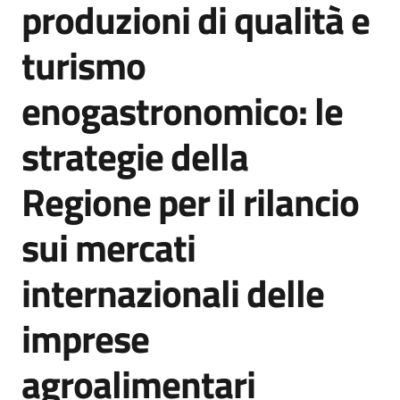
produzioni di qualità e
Agenzia
di
turismo
informazione
e
enogastronomico: le
comunicazione
strategie della
Seguici
Regione per il rilancio
su
sui mercati
internazionali delle
imprese
agroalimentari