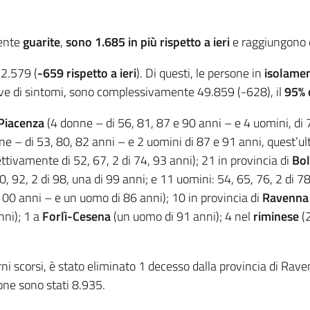
mente
guarite
,
sono 1.685 in più rispetto a ieri
e raggiungono
52.579 (
-659 rispetto a ieri
). Di questi, le persone in
isolamen
ive di sintomi, sono complessivamente 49.859 (-628), il
95% d
Piacenza
(4 donne – di 56, 81, 87 e 90 anni – e 4 uomini, di 7
e – di 53, 80, 82 anni – e 2 uomini di 87 e 91 anni, quest’
ttivamente di 52, 67, 2 di 74, 93 anni); 21 in provincia di
Bo
0, 92, 2 di 98, una di 99 anni; e 11 uomini: 54, 65, 76, 2 di 78
100 anni – e un uomo di 86 anni); 10 in provincia di
Ravenn
nni); 1 a
Forlì-Cesena
(un uomo di 91 anni); 4 nel
riminese
(2
orni scorsi, è stato eliminato 1 decesso dalla provincia di Rave
gione sono stati 8.935.