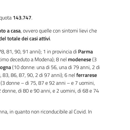
 quota
143.747
.
to a casa
, ovvero quelle con sintomi lievi che
el totale dei casi attivi
.
8, 81, 90, 91 anni); 1 in provincia di
Parma
ultimo deceduto a Modena); 8 nel
modenese
(3
logna
(10 donne: una di 56, una di 79 anni, 2 di
, 83, 86, 87, 90, 2 di 97 anni); 6 nel
ferrarese
a
(3 donne – di 75, 87 e 92 anni – e 7 uomini,
 donne, di 80 e 90 anni, e 2 uomini, di 68 e 74
nna, in quanto non riconducibile al Covid. In