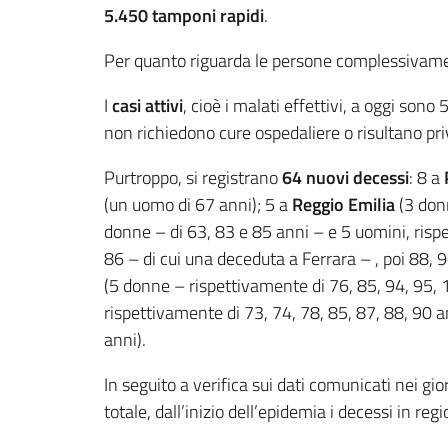
5.450 tamponi rapidi
.
Per quanto riguarda le persone complessiva
I
casi attivi
, cioè i malati effettivi, a oggi sono 
non richiedono cure ospedaliere o risultano pr
Purtroppo, si registrano
64
nuovi decessi
: 8 a
(un uomo di 67 anni); 5 a
Reggio Emilia
(3 donn
donne – di 63, 83 e 85 anni – e 5 uomini, rispe
86 – di cui una deceduta a Ferrara – , poi 88, 9
(5 donne – rispettivamente di 76, 85, 94, 95, 
rispettivamente di 73, 74, 78, 85, 87, 88, 90 a
anni).
In seguito a verifica sui dati comunicati nei gi
totale, dall’inizio dell’epidemia i decessi in re