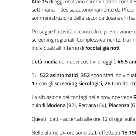
Alle 15
di oggi risultano somministrati comp
settimana – decisa autonomamente da Pfizer-Bi
somministrazione della seconda dose a chi ha ri
Prosegue l’attività di controllo e prevenzione: 
screening regionali. Complessivamente, tra i n
individuati all’interno di
focolai già noti
.
L’
età media
dei nuovi positivi di oggi è
46,5
an
Sui
522
asintomatici
,
352
sono stati individuati
17
con gli
screening sierologici
,
26
tramite i
t
La situazione dei contagi nelle province vede
R
quindi
Modena
(97),
Ferrara
(64),
Piacenza
(6
Questi i dati - accertati alle ore 12 di oggi sull
Nelle ultime 24 ore sono stati effettuati
15.19