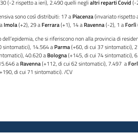
0 (-2 rispetto a ieri), 2.490 quelli negli
altri reparti Covid
(-
tensiva sono così distribuiti: 17 a
Piacenza
(invariato rispetto a
 a
Imola
(+2), 29 a
Ferrara
(+1), 14 a
Ravenna
(-2), 1 a
Forlì
zio dell’epidemia, che si riferiscono non alla provincia di reside
30 sintomatici), 14.564 a
Parma
(+60, di cui 37 sintomatici),
intomatici), 40.620 a
Bologna
(+145, di cui 74 sintomatici), 
 15.646 a
Ravenna
(+112, di cui 62 sintomatici), 7.497 a
Forl
+190, di cui 71 sintomatici). /CV