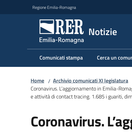
Vai al contenuto
Vai alla navigazione
Vai al footer
Regione Emilia-Romagna
Notizie
Comunicati stampa
Cerca un comun
Home
Archivio comunicati XI legislatura
/
Coronavirus. L’aggiornamento in Emilia-Romagna
e attività di contact tracing. 1.685 i guariti, di
Salta al contenuto
Coronavirus. L’a