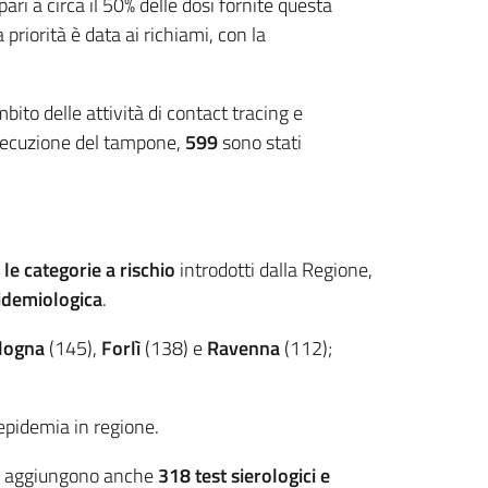
 pari a circa il 50% delle dosi fornite questa
iorità è data ai richiami, con la
mbito delle attività di contact tracing e
ecuzione del tampone,
599
sono stati
 le categorie a rischio
introdotti dalla Regione,
pidemiologica
.
logna
(145),
Forlì
(138) e
Ravenna
(112);
l’epidemia in regione.
si aggiungono anche
318
test sierologici
e