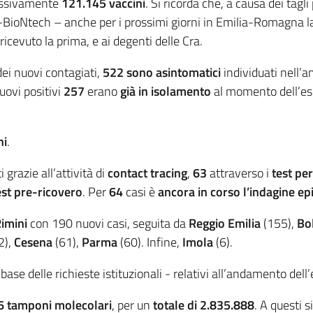
lessivamente
121.145 vaccini
. Si ricorda che, a causa dei tagli
oNtech – anche per i prossimi giorni in Emilia-Romagna la pr
cevuto la prima, e ai degenti delle Cra.
dei nuovi contagiati,
522
sono asintomatici
individuati nell’a
uovi positivi
257
erano
già in isolamento
al momento dell’es
ni
.
 grazie all’attività di
contact tracing
,
63
attraverso i
test per
est pre-ricovero
. Per
64
casi è
ancora in corso l’indagine e
imini
con 190 nuovi casi, seguita da
Reggio Emilia
(155),
Bo
2),
Cesena
(61),
Parma
(60). Infine,
Imola
(6).
a base delle richieste istituzionali - relativi all’andamento del
6
tamponi molecolari
, per un
totale di 2.835.888
. A questi 