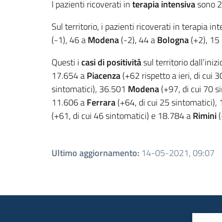
I pazienti ricoverati in
terapia intensiva
sono 23
Sul territorio, i pazienti ricoverati in terapia in
(-1), 46 a
Modena
(-2), 44 a
Bologna
(+2), 15
Questi i
casi di positività
sul territorio dall’ini
17.654 a
Piacenza
(+62 rispetto a ieri, di cui 
sintomatici), 36.501
Modena
(+97, di cui 70 s
11.606 a
Ferrara
(+64, di cui 25 sintomatici),
(+61, di cui 46 sintomatici) e 18.784 a
Rimini
(
Ultimo aggiornamento
:
14-05-2021, 09:07