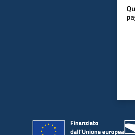
Qu
pa
Valut