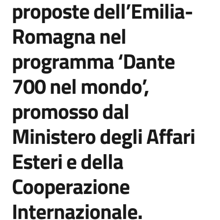
proposte dell’Emilia-
Agenzia
di
Romagna nel
informazione
e
programma ‘Dante
comunicazione
700 nel mondo’,
Seguici
promosso dal
su
Ministero degli Affari
Esteri e della
Cooperazione
Internazionale.