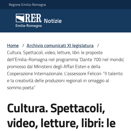
Vai al contenuto
Vai alla navigazione
Vai al footer
Regione Emilia-Romagna
Notizie
Notizie
Comunicati
Home
/
Archivio comunicati XI legislatura
/
stampa
Cultura. Spettacoli, video, letture, libri: le proposte
dell’Emilia-Romagna nel programma ‘Dante 700 nel mondo’,
promosso dal Ministero degli Affari Esteri e della
Cerca
Cooperazione Internazionale. L’assessore Felicori: “Il talento
un
e la creatività delle produzioni regionali in omaggio al
comunicato
sommo poeta”
Risorse
Cultura. Spettacoli,
Salta al contenuto
video, letture, libri: le