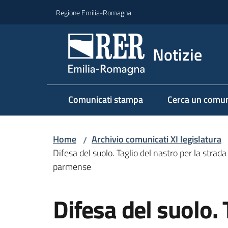
Vai al contenuto
Vai alla navigazione
Vai al footer
Regione Emilia-Romagna
Notizie
Comunicati stampa
Cerca un comun
Home
Archivio comunicati XI legislatura
/
Difesa del suolo. Taglio del nastro per la strad
parmense
Salta al contenuto
Difesa del suolo. 