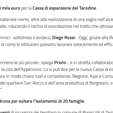
 mila euro
per la
Cassa di espansione del Tarodine
.
ateriale inerte, oltre alla realizzazione di una soglia nell’alve
 valle, riducendo il rischio di esondazione nel tratto che attrav
ninici- sottolinea il sindaco,
Diego Rossi
-. Oggi, grazie alla
ca, di come le Istituzioni possono lavorare velocemente ed ef
emmeno le più piccole- spiega
Priolo
-, e in stretta collaboraz
la vita dell’Appennino. Lo si può dire per la nuova Cassa di es
sce in modo chiaro ruoli e competenze, Regione, Aipo e Comu
el quartiere San Rocco e dell’area produttiva di Borgotaro, va
o”.
Bruna per evitare l’isolamento di 20 famiglie
rventi
di sicurezza del territorio in comune di Borgo Val di Tar