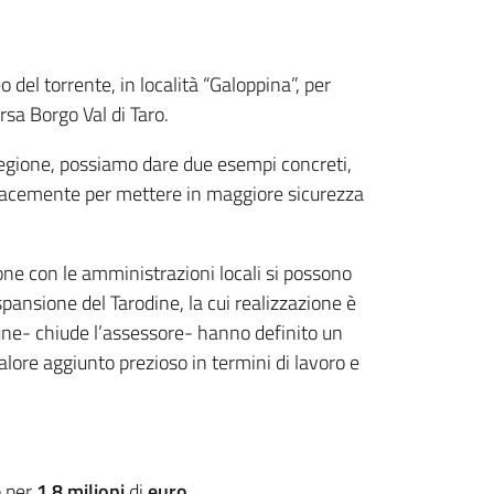
o del torrente, in località “Galoppina”, per
ersa Borgo Val di Taro.
 Regione, possiamo dare due esempi concreti,
ficacemente per mettere in maggiore sicurezza
ione con le amministrazioni locali si possono
pansione del Tarodine, la cui realizzazione è
ne- chiude l’assessore- hanno definito un
lore aggiunto prezioso in termini di lavoro e
o per
1,8 milioni
di
euro.