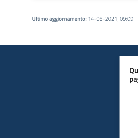
Ultimo aggiornamento
:
14-05-2021, 09:09
Qu
pa
Valut