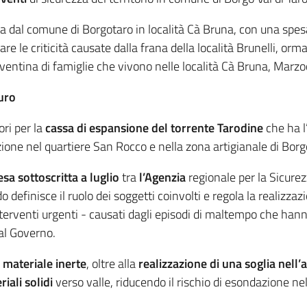
zata dal comune di Borgotaro in località Cà Bruna, con una sp
e le criticità causate dalla frana della località Brunelli, orm
la ventina di famiglie che vivono nelle località Cà Bruna, Mar
uro
ori per la
cassa di espansione del torrente Tarodine
che ha l’
ione nel quartiere San Rocco e nella zona artigianale di Borgo
esa sottoscritta a luglio
tra
l’Agenzia
regionale per la Sicurezz
ordo definisce il ruolo dei soggetti coinvolti e regola la reali
interventi urgenti - causati dagli episodi di maltempo che han
dal Governo.
l materiale inerte
, oltre alla
realizzazione di una soglia nell’
iali solidi
verso valle, riducendo il rischio di esondazione nel