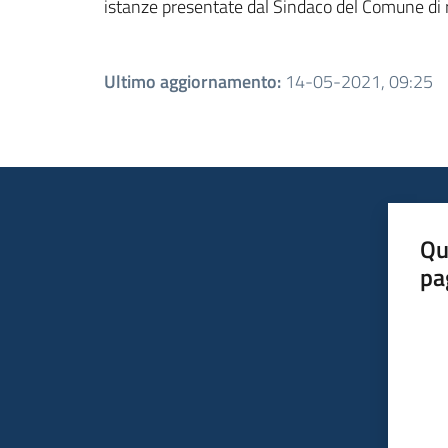
istanze presentate dal Sindaco del Comune di r
Ultimo aggiornamento
:
14-05-2021, 09:25
Qu
pa
Valut