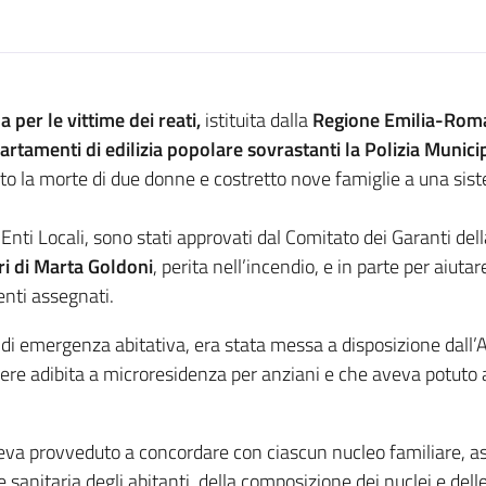
per le vittime dei reati,
istituita dalla
Regione Emilia-Rom
artamenti di edilizia
popolare sovrastanti la Polizia Munici
to la morte di due donne e costretto nove famiglie a una si
i Enti Locali, sono stati approvati dal Comitato dei Garanti de
ari di Marta Goldoni
, perita nell’incendio, e in parte per aiuta
enti assegnati.
e di emergenza abitativa, era stata messa a disposizione da
re adibita a microresidenza per anziani e che aveva potuto a
va provveduto a concordare con ciascun nucleo familiare, ass
 sanitaria degli abitanti, della composizione dei nuclei e del