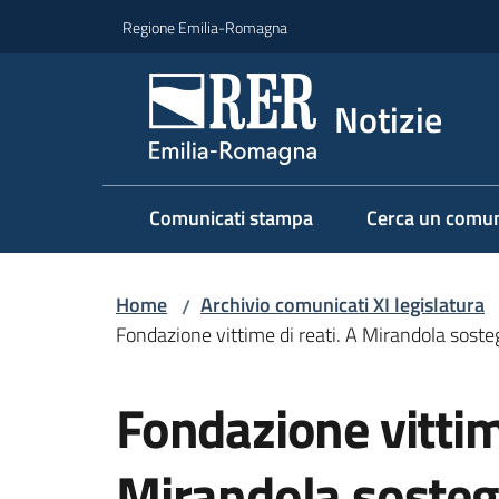
Vai al contenuto
Vai alla navigazione
Vai al footer
Regione Emilia-Romagna
Notizie
Comunicati stampa
Cerca un comun
Home
Archivio comunicati XI legislatura
/
Fondazione vittime di reati. A Mirandola sostegn
Salta al contenuto
Fondazione vittime
Mirandola sostegn