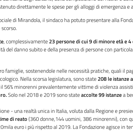
stenuto direttamente le spese per gli alloggi di emergenza e av
ciale di Mirandola, il sindaco ha potuto presentare alla Fonda
 scorso.
te
, complessivamente
23 persone di cui 9 di minore età e 4 c
tità del danno subito e della presenza di persone con particolari
 loro famiglie, sostenendole nelle necessità pratiche, quali il 
icologico. Nella scorsa legislatura, sono state
208 le istanze 
e il 56% minorenni prevalentemente vittime di violenza assisti
uro.
Solo nel 2018 e 2019 sono state
accolte 99 istanze
a ben
ione - una realtà unica in Italia, voluta dalla Regione e presi
time di reato
(360 donne,144 uomini, 386 minorenni), con q
ila euro i più rispetto al 2019. La Fondazione agisce in tempi