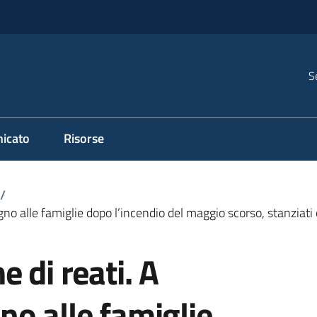
S
icato
Risorse
/
o alle famiglie dopo l’incendio del maggio scorso, stanziati o
 di reati. A
o alle famiglie