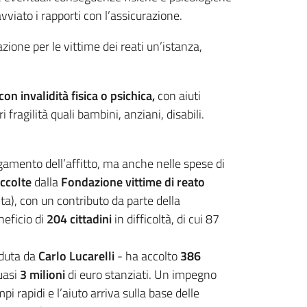
viato i rapporti con l’assicurazione.
zione per le vittime dei reati un’istanza,
on invalidità fisica o psichica,
con aiuti
 fragilità quali bambini, anziani, disabili.
pagamento dell’affitto, ma anche nelle spese di
accolte
dalla
Fondazione vittime di reato
ta), con un contributo da parte della
eficio di
204 cittadini
in difficoltà, di cui 87
eduta da
Carlo Lucarelli
- ha accolto
386
uasi
3 milioni
di euro stanziati. Un impegno
 rapidi e l’aiuto arriva sulla base delle