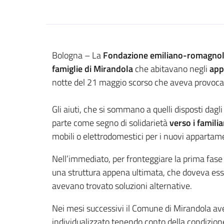
Contenuto
Bologna – La
Fondazione emiliano-romagnola 
famiglie di Mirandola
che abitavano negli
app
notte del 21 maggio scorso che aveva provoca
Gli aiuti, che si sommano a quelli disposti dagl
parte come segno di solidarietà
verso i famili
mobili o elettrodomestici per i nuovi appartam
Nell’immediato, per fronteggiare la prima fas
una struttura appena ultimata, che doveva esse
avevano trovato soluzioni alternative.
Nei mesi successivi il Comune di Mirandola ave
individualizzato tenendo conto della condizione