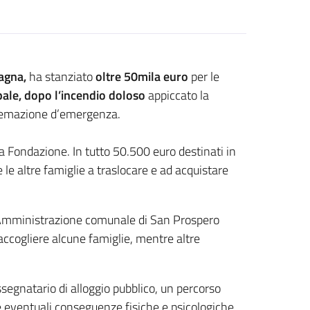
agna,
ha stanziato
oltre 50mila euro
per le
pale, dopo l’incendio doloso
appiccato la
stemazione d’emergenza.
lla Fondazione. In tutto 50.500 euro destinati in
re le altre famiglie a traslocare e ad acquistare
ll’Amministrazione comunale di San Prospero
ccogliere alcune famiglie, mentre altre
egnatario di alloggio pubblico, un percorso
le eventuali conseguenze fisiche e psicologiche