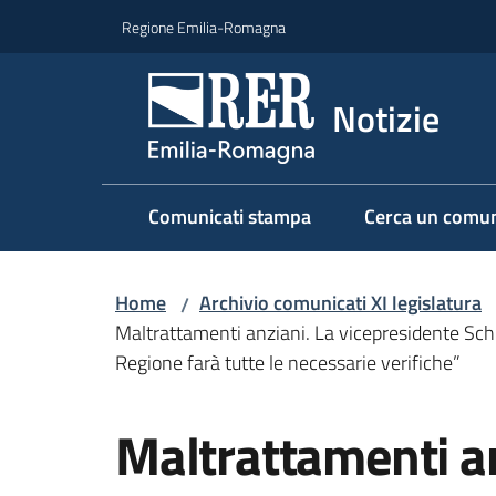
Vai al contenuto
Vai alla navigazione
Vai al footer
Regione Emilia-Romagna
Notizie
Comunicati stampa
Cerca un comun
Home
Archivio comunicati XI legislatura
/
Maltrattamenti anziani. La vicepresidente Schlei
Regione farà tutte le necessarie verifiche”
Salta al contenuto
Maltrattamenti an