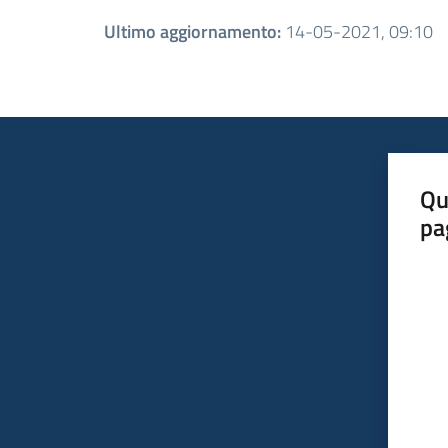
Ultimo aggiornamento
:
14-05-2021, 09:10
Qu
pa
Valut