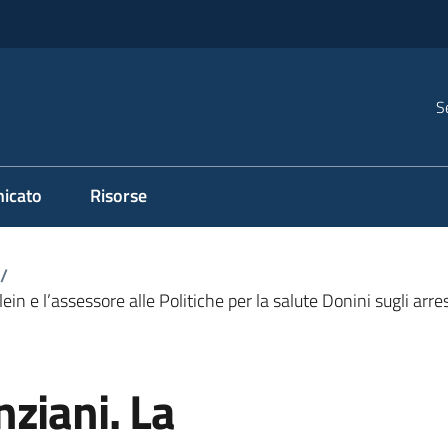
S
icato
Risorse
/
n e l’assessore alle Politiche per la salute Donini sugli arre
ziani. La