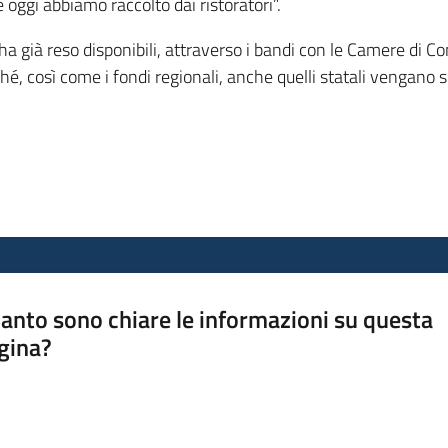
e oggi abbiamo raccolto dai ristoratori”.
ha già reso disponibili, attraverso i bandi con le Camere di Co
così come i fondi regionali, anche quelli statali vengano sbl
anto sono chiare le informazioni su questa
gina?
a da 1 a 5 stelle