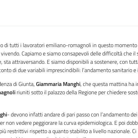
di tutti i lavoratori emiliano-romagnoli in questo momento co
endo. Capiamo e siamo consapevoli delle difficoltà che il set
 sta attraversando. E siamo disponibili a sostenere, con tutta 
to di due variabili imprescindibili: l’andamento sanitario e i l
idenza di Giunta,
Giammaria Manghi
, che questa mattina ha i
magnoli
riuniti sotto il palazzo della Regione per chiedere soste
ghi
- devono infatti andare di pari passo con l’andamento dei
per non vedere peggiorare la curva epidemiologica. E poi dob
 più restrittivi rispetto a quanto stabilito a livello nazionale