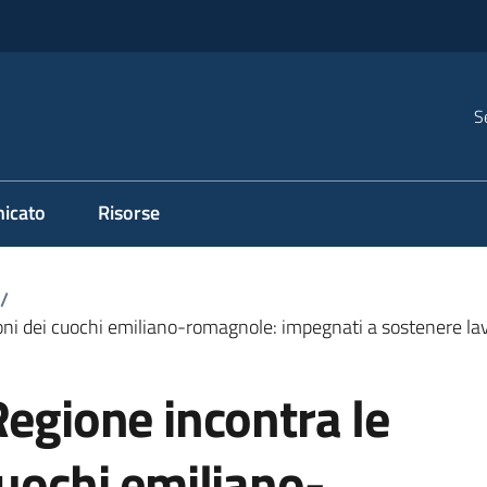
S
icato
Risorse
/
oni dei cuochi emiliano-romagnole: impegnati a sostenere lav
Regione incontra le
cuochi emiliano-