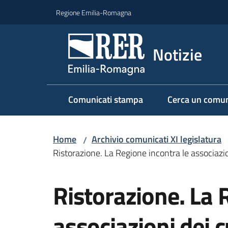
Vai al contenuto
Vai alla navigazione
Vai al footer
Regione Emilia-Romagna
Notizie
Comunicati stampa
Cerca un comun
Home
Archivio comunicati XI legislatura
/
Ristorazione. La Regione incontra le associazi
Salta al contenuto
Ristorazione. La 
associazioni dei 