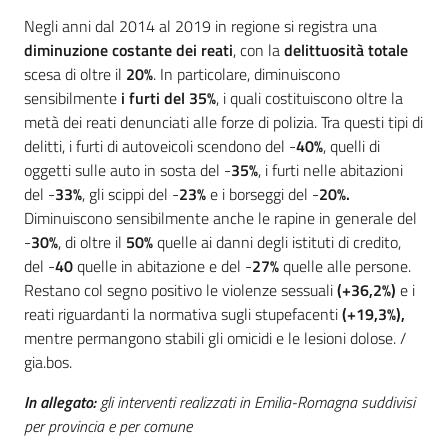
Negli anni dal 2014 al 2019 in regione si registra una
diminuzione costante dei reati
, con la
delittuosità totale
scesa di oltre il
20%
. In particolare, diminuiscono
sensibilmente
i furti del 35%
, i quali costituiscono oltre la
metà dei reati denunciati alle forze di polizia. Tra questi tipi di
delitti, i furti di autoveicoli scendono del -
40%
, quelli di
oggetti sulle auto in sosta del -
35%
, i furti nelle abitazioni
del -
33%
, gli scippi del -
23%
e i borseggi del -
20%.
Diminuiscono sensibilmente anche le rapine in generale del
-
30%
, di oltre il
50%
quelle ai danni degli istituti di credito,
del -
40
quelle in abitazione e del -
27%
quelle alle persone.
Restano col segno positivo le violenze sessuali
(+36,2%)
e i
reati riguardanti la normativa sugli stupefacenti
(+19,3%),
mentre permangono stabili gli omicidi e le lesioni dolose. /
gia.bos.
In allegato:
gli interventi realizzati in Emilia-Romagna suddivisi
per provincia e per comune