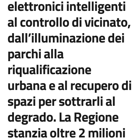
elettronici intelligenti
Agenzia
di
al controllo di vicinato,
informazione
e
dall’illuminazione dei
comunicazione
parchi alla
Seguici
riqualificazione
su
urbana e al recupero di
spazi per sottrarli al
degrado. La Regione
stanzia oltre 2 milioni