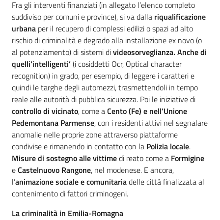
Fra gli interventi finanziati (in allegato l’elenco completo
suddiviso per comuni e province), si va dalla
riqualificazione
urbana
per il recupero di complessi edilizi o spazi ad alto
rischio di criminalità e degrado alla installazione ex novo (o
al potenziamento) di sistemi di
videosorveglianza
. Anche di
quelli
‘intelligenti’
(i cosiddetti Ocr, Optical character
recognition) in grado, per esempio, di leggere i caratteri e
quindi le targhe degli automezzi, trasmettendoli in tempo
reale alle autorità di pubblica sicurezza. Poi le iniziative di
controllo di vicinato
, come a
Cento (Fe) e nell’Unione
Pedemontana Parmense
, con i residenti attivi nel segnalare
anomalie nelle proprie zone attraverso piattaforme
condivise e rimanendo in contatto con la
Polizia locale
.
Misure di sostegno alle vittime
di reato come a
Formigine
e
Castelnuovo Rangone
, nel modenese. E ancora,
l’
animazione sociale e comunitaria
delle città finalizzata al
contenimento di fattori criminogeni.
La criminalità in Emilia-Romagna