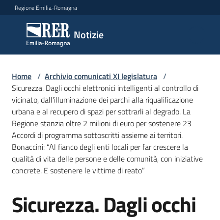
Vai al contenuto
Vai alla navigazione
Vai al footer
Regione Emilia-Romagna
Notizie
Notizie
Comunicati
Home
/
Archivio comunicati XI legislatura
/
stampa
Sicurezza. Dagli occhi elettronici intelligenti al controllo di
vicinato, dall’illuminazione dei parchi alla riqualificazione
urbana e al recupero di spazi per sottrarli al degrado. La
Cerca
Regione stanzia oltre 2 milioni di euro per sostenere 23
un
Accordi di programma sottoscritti assieme ai territori.
comunicato
Bonaccini: “Al fianco degli enti locali per far crescere la
qualità di vita delle persone e delle comunità, con iniziative
Risorse
concrete. E sostenere le vittime di reato”
Sicurezza. Dagli occhi
Salta al contenuto