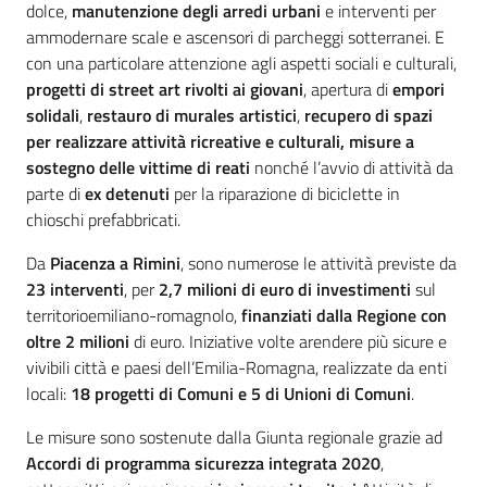
dolce,
manutenzione degli arredi urbani
e interventi per
ammodernare scale e ascensori di parcheggi sotterranei. E
con una particolare attenzione agli aspetti sociali e culturali,
progetti di street art rivolti ai giovani
, apertura di
empori
solidali
,
restauro di murales artistici
,
recupero di spazi
per realizzare attività ricreative e culturali, misure a
sostegno delle vittime di reati
nonché l’avvio di attività da
parte di
ex detenuti
per la riparazione di biciclette in
chioschi prefabbricati.
Da
Piacenza a Rimini
, sono numerose le attività previste da
23 interventi
, per
2,7 milioni di euro di investimenti
sul
territorioemiliano-romagnolo,
finanziati dalla Regione con
oltre
2 milioni
di euro. Iniziative volte arendere più sicure e
vivibili città e paesi dell’Emilia-Romagna, realizzate da enti
locali:
18 progetti di Comuni e 5 di Unioni di Comuni
.
Le misure sono sostenute dalla Giunta regionale grazie ad
Accordi di programma s
icurezza integrata 2020
,