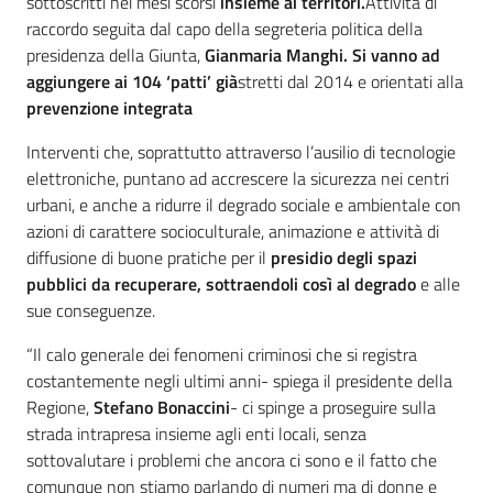
sottoscritti nei mesi scorsi
insieme ai territori
.
Attività di
raccordo seguita dal capo della segreteria politica della
presidenza della Giunta,
Gianmaria Manghi
. Si vanno ad
aggiungere ai
104 ‘patti’
già
stretti dal 2014 e orientati alla
prevenzione integrata
Interventi che, soprattutto attraverso l’ausilio di tecnologie
elettroniche, puntano ad accrescere la sicurezza nei centri
urbani, e anche a ridurre il degrado sociale e ambientale con
azioni di carattere socioculturale, animazione e attività di
diffusione di buone pratiche per il
presidio degli spazi
pubblici
da recuperare,
sottraendoli così al degrado
e alle
sue conseguenze.
“Il calo generale dei fenomeni criminosi che si registra
costantemente negli ultimi anni- spiega il presidente della
Regione,
Stefano Bonaccini
- ci spinge a proseguire sulla
strada intrapresa insieme agli enti locali, senza
sottovalutare i problemi che ancora ci sono e il fatto che
comunque non stiamo parlando di numeri ma di donne e