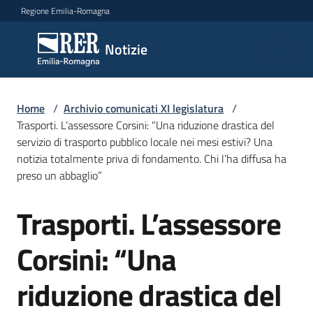
Vai al contenuto
Vai alla navigazione
Vai al footer
Regione Emilia-Romagna
Notizie
Notizie
Comunicati
Home
/
Archivio comunicati XI legislatura
/
stampa
Trasporti. L’assessore Corsini: “Una riduzione drastica del
servizio di trasporto pubblico locale nei mesi estivi? Una
notizia totalmente priva di fondamento. Chi l’ha diffusa ha
Cerca
preso un abbaglio”
un
comunicato
Trasporti. L’assessore
Salta al contenuto
Risorse
Corsini: “Una
riduzione drastica del