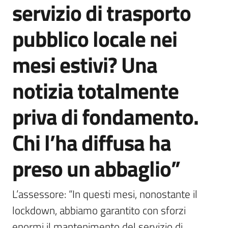
servizio di trasporto
Agenzia
di
pubblico locale nei
informazione
e
mesi estivi? Una
comunicazione
notizia totalmente
Seguici
priva di fondamento.
su
Chi l’ha diffusa ha
preso un abbaglio”
L’assessore: “In questi mesi, nonostante il 
lockdown, abbiamo garantito con sforzi 
enormi il mantenimento del servizio di 