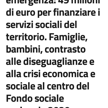
Agenzia
di euro per finanziare i
di
informazione
servizi sociali del
e
comunicazione
territorio. Famiglie,
bambini, contrasto
Seguici
su
alle diseguaglianze e
alla crisi economica e
sociale al centro del
Fondo sociale