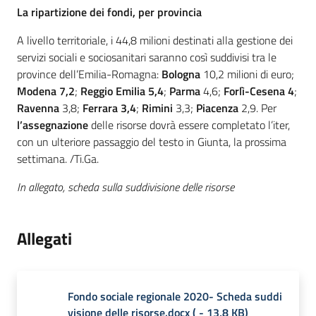
La ripartizione dei fondi, per provincia
A livello territoriale, i 44,8 milioni destinati alla gestione dei
servizi sociali e sociosanitari saranno così suddivisi tra le
province dell’Emilia-Romagna:
Bologna
10,2 milioni di euro;
Modena
7,2
;
Reggio Emilia
5,4
;
Parma
4,6;
Forlì-Cesena
4
;
Ravenna
3,8;
Ferrara
3,4
;
Rimini
3,3;
Piacenza
2,9. Per
l’assegnazione
delle risorse dovrà essere completato l’iter,
con un ulteriore passaggio del testo in Giunta, la prossima
settimana. /Ti.Ga.
In allegato, scheda sulla suddivisione delle risorse
Allegati
Fondo sociale regionale 2020- Scheda suddi
visione delle risorse.docx
(
-
13,8 KB
)