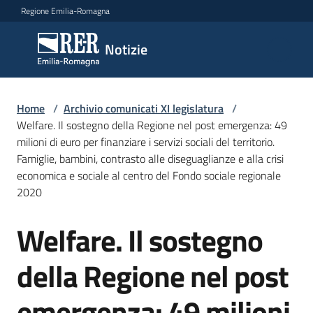
Vai al contenuto
Vai alla navigazione
Vai al footer
Regione Emilia-Romagna
Notizie
Notizie
Comunicati
Home
/
Archivio comunicati XI legislatura
/
stampa
Welfare. Il sostegno della Regione nel post emergenza: 49
milioni di euro per finanziare i servizi sociali del territorio.
Famiglie, bambini, contrasto alle diseguaglianze e alla crisi
Cerca
economica e sociale al centro del Fondo sociale regionale
un
2020
comunicato
Welfare. Il sostegno
Salta al contenuto
Risorse
della Regione nel post
emergenza: 49 milioni