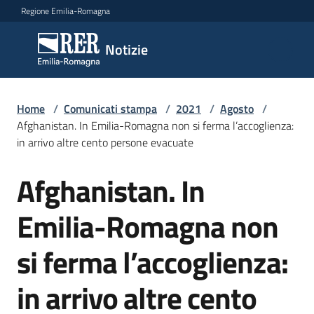
Vai al contenuto
Vai alla navigazione
Vai al footer
Regione Emilia-Romagna
Notizie
Notizie
Home
Comunicati
/
Comunicati stampa
/
2021
/
Agosto
/
Afghanistan. In Emilia-Romagna non si ferma l’accoglienza:
stampa
Menu selezionato
in arrivo altre cento persone evacuate
Cerca
Afghanistan. In
un
Salta al contenuto
comunicato
Emilia-Romagna non
Risorse
si ferma l’accoglienza:
in arrivo altre cento