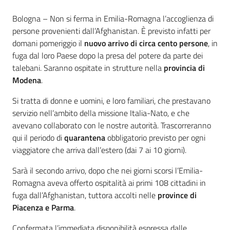
Contenuto
Bologna – Non si ferma in Emilia-Romagna l’accoglienza di
persone provenienti dall’Afghanistan. È previsto infatti per
domani pomeriggio il
nuovo arrivo di circa cento persone
, in
fuga dal loro Paese dopo la presa del potere da parte dei
talebani. Saranno ospitate in strutture nella
provincia di
Modena
.
Si tratta di donne e uomini, e loro familiari, che prestavano
servizio nell’ambito della missione Italia-Nato, e che
avevano collaborato con le nostre autorità. Trascorreranno
qui il periodo di
quarantena
obbligatorio previsto per ogni
viaggiatore che arriva dall’estero (dai 7 ai 10 giorni).
Sarà il secondo arrivo, dopo che nei giorni scorsi l’Emilia-
Romagna aveva offerto ospitalità ai primi 108 cittadini in
fuga dall’Afghanistan, tuttora accolti nelle
province di
Piacenza
e
Parma
.
Confermata l’immediata disponibilità espressa dalle