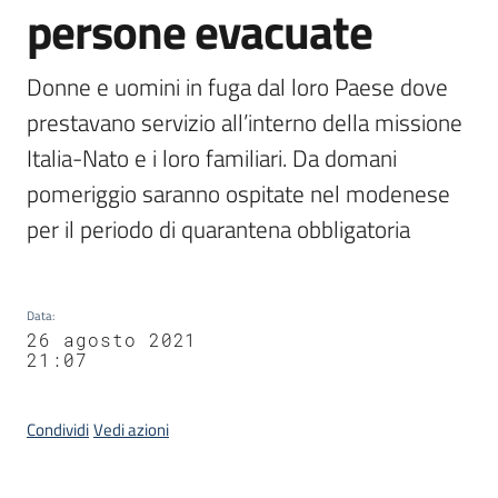
persone evacuate
Agenzia
di
informazione
Donne e uomini in fuga dal loro Paese dove 
e
prestavano servizio all’interno della missione 
comunicazione
Italia-Nato e i loro familiari. Da domani 
pomeriggio saranno ospitate nel modenese 
Seguici
per il periodo di quarantena obbligatoria
su
Data
:
26 agosto 2021
21:07
Condividi
Vedi azioni