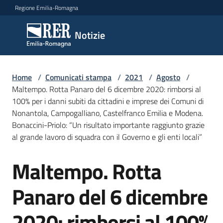
Vai al contenuto
Vai alla navigazione
Vai al footer
Regione Emilia-Romagna
Notizie
Notizie
Home
Comunicati
/
Comunicati stampa
/
2021
/
Agosto
/
Maltempo. Rotta Panaro del 6 dicembre 2020: rimborsi al
stampa
Menu selezionato
100% per i danni subiti da cittadini e imprese dei Comuni di
Nonantola, Campogalliano, Castelfranco Emilia e Modena.
Cerca
Bonaccini-Priolo: “Un risultato importante raggiunto grazie
un
al grande lavoro di squadra con il Governo e gli enti locali”
comunicato
Maltempo. Rotta
Salta al contenuto
Risorse
Panaro del 6 dicembre
2020: rimborsi al 100%