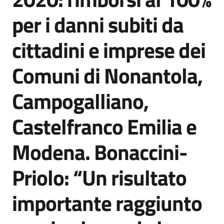
Agenzia
per i danni subiti da
di
informazione
cittadini e imprese dei
e
comunicazione
Comuni di Nonantola,
Campogalliano,
Seguici
su
Castelfranco Emilia e
Modena. Bonaccini-
Priolo: “Un risultato
importante raggiunto