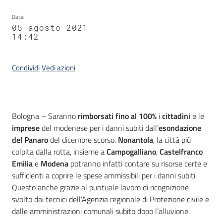
Data
:
05 agosto 2021
14:42
Condividi
Vedi azioni
Contenuto
Bologna – Saranno
rimborsati fino al 100%
i
cittadini
e le
imprese
del modenese per i danni subiti dall’
esondazione
del Panaro
del dicembre scorso.
Nonantola
, la città più
colpita dalla rotta, insieme a
Campogalliano
,
Castelfranco
Emilia
e
Modena
potranno infatti contare su risorse certe e
sufficienti a coprire le spese ammissibili per i danni subiti.
Questo anche grazie al puntuale lavoro di ricognizione
svolto dai tecnici dell’Agenzia regionale di Protezione civile e
dalle amministrazioni comunali subito dopo l’alluvione.