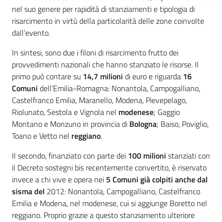
nel suo genere per rapidità di stanziamenti e tipologia di
risarcimento in virtù della particolarità delle zone coinvolte
dall’evento.
In sintesi, sono due i filoni di risarcimento frutto dei
provvedimenti nazionali che hanno stanziato le risorse. Il
primo può contare su
14,7 milioni
di euro e riguarda
16
Comuni
dell’Emilia-Romagna: Nonantola, Campogalliano,
Castelfranco Emilia, Maranello, Modena, Pievepelago,
Riolunato, Sestola e Vignola nel
modenese
; Gaggio
Montano e Monzuno in provincia di
Bologna
; Baiso, Poviglio,
Toano e Vetto nel
reggiano
.
Il secondo, finanziato con parte dei
100 milioni
stanziati con
il Decreto sostegni bis recentemente convertito, è riservato
invece a chi vive e opera nei
5 Comuni già colpiti anche dal
sisma del
2012: Nonantola, Campogalliano, Castelfranco
Emilia e Modena, nel modenese, cui si aggiunge Boretto nel
reggiano. Proprio grazie a questo stanziamento ulteriore