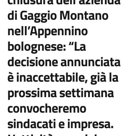
Agenzia
di Gaggio Montano
di
informazione
nell’Appennino
e
comunicazione
bolognese: “La
decisione annunciata
Seguici
su
è inaccettabile, già la
prossima settimana
convocheremo
sindacati e impresa.