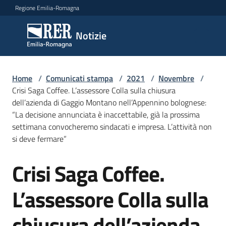
Vai al contenuto
Vai alla navigazione
Vai al footer
Regione Emilia-Romagna
Notizie
Notizie
Home
Comunicati
/
Comunicati stampa
/
2021
/
Novembre
/
Crisi Saga Coffee. L’assessore Colla sulla chiusura
stampa
Menu selezionato
dell’azienda di Gaggio Montano nell’Appennino bolognese:
“La decisione annunciata è inaccettabile, già la prossima
Cerca
settimana convocheremo sindacati e impresa. L’attività non
un
si deve fermare”
comunicato
Crisi Saga Coffee.
Salta al contenuto
Risorse
L’assessore Colla sulla
chiusura dell’azienda