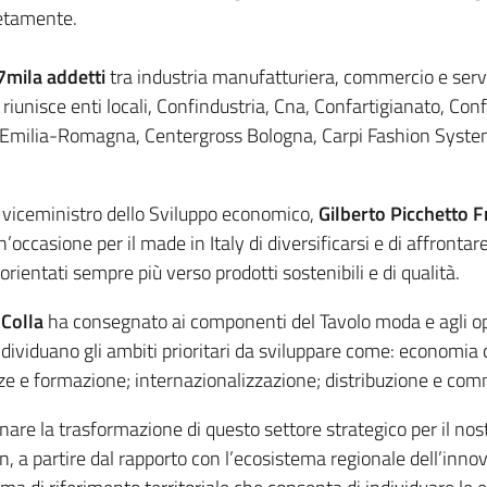
retamente.
7mila addetti
tra industria manufatturiera, commercio e servizi
le riunisce enti locali, Confindustria, Cna, Confartigianato, C
 Emilia-Romagna, Centergross Bologna, Carpi Fashion System,
il viceministro dello Sviluppo economico,
Gilberto Picchetto F
’occasione per il made in Italy di diversificarsi e di affront
rientati sempre più verso prodotti sostenibili e di qualità.
Colla
ha consegnato ai componenti del Tavolo moda e agli op
dividuano gli ambiti prioritari da sviluppare come: economia cir
ze e formazione; internazionalizzazione; distribuzione e com
la trasformazione di questo settore strategico per il nostro 
ion, a partire dal rapporto con l’ecosistema regionale dell’inno