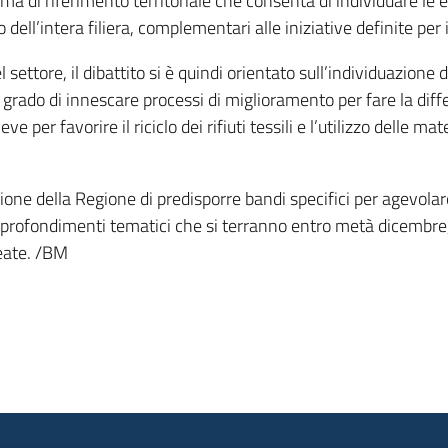
tema di riferimento territoriale che consenta di individuare le
dell’intera filiera, complementari alle iniziative definite per 
 settore, il dibattito si è quindi orientato sull’individuazione
n grado di innescare processi di miglioramento per fare la dif
eve per favorire il riciclo dei rifiuti tessili e l’utilizzo delle m
ione della Regione di predisporre bandi specifici per agevolare
approfondimenti tematici che si terranno entro metà dicembre,
reate. /BM