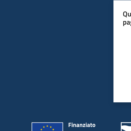
Qu
pa
Valut