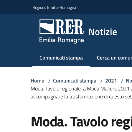
Vai al contenuto
Vai alla navigazione
Vai al footer
Regione Emilia-Romagna
Notizie
Comunicati stampa
Cerca un comun
Menu selezionato
Home
Comunicati stampa
2021
No
/
/
/
Moda. Tavolo regionale, a Moda Makers 2021 avvi
accompagnare la trasformazione di questo settor
Salta al contenuto
Moda. Tavolo reg