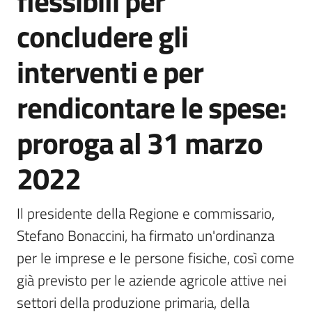
flessibili per
Agenzia
concludere gli
di
informazione
interventi e per
e
comunicazione
rendicontare le spese:
proroga al 31 marzo
Seguici
su
2022
Il presidente della Regione e commissario, 
Stefano Bonaccini, ha firmato un'ordinanza 
per le imprese e le persone fisiche, così come 
già previsto per le aziende agricole attive nei 
settori della produzione primaria, della 