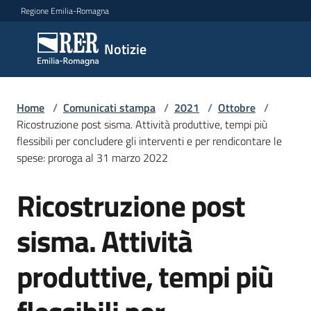
Vai al contenuto
Vai alla navigazione
Vai al footer
Regione Emilia-Romagna
Notizie
Notizie
Home
Comunicati
/
Comunicati stampa
/
2021
/
Ottobre
/
Ricostruzione post sisma. Attività produttive, tempi più
stampa
Menu selezionato
flessibili per concludere gli interventi e per rendicontare le
spese: proroga al 31 marzo 2022
Cerca
un
Ricostruzione post
comunicato
Salta al contenuto
sisma. Attività
Risorse
produttive, tempi più