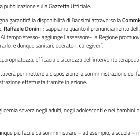
la pubblicazione sulla Gazzetta Ufficiale.
 garantirà la disponibilità di Baqsimi attraverso la
Commis
e,
Raffaele Donini
-: sappiamo quanto il pronunciamento dell’A
to. Al tempo stesso- aggiunge l’assessore- la Regione promuo
rlo, e dunque sanitari, operatori, caregiver”.
ppropriatezza, efficacia e sicurezza dell’intervento terapeuti
 attiverà per mettere a disposizione la somministrazione del
strazione effettuata tramite iniezione.
oglicemia severa negli adulti, negli adolescenti e nei bambini 
dunque più facile da somministrare – ad esempio, a scuola – in 