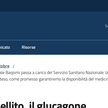
S
icato
Risorse
tobre
/
le Baqsimi passa a carico del Servizio Sanitario Nazionale: la 
teso, come promesso garantiremo la disponibilità del medici
llito, il glucagone