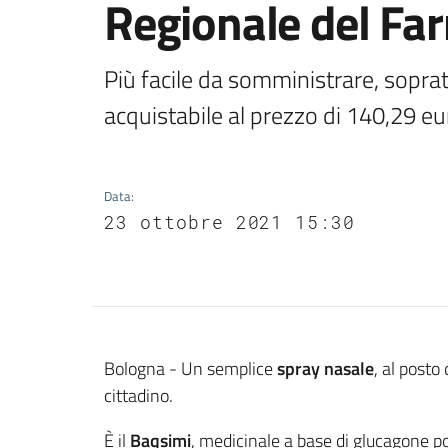
Regionale del Fa
Più facile da somministrare, soprat
acquistabile al prezzo di 140,29 e
Data
:
23 ottobre 2021 15:30
Contenuto
Bologna - Un semplice
spray nasale
, al posto
cittadino.
È il
Baqsimi
, medicinale a base di glucagone po