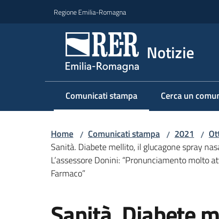
Vai al contenuto
Vai alla navigazione
Vai al footer
Regione Emilia-Romagna
Notizie
Comunicati stampa
Cerca un comun
Menu selezionato
Home
Comunicati stampa
2021
Ot
/
/
/
Sanità. Diabete mellito, il glucagone spray nasa
L’assessore Donini: “Pronunciamento molto at
Farmaco”
Salta al contenuto
Sanità. Diabete me