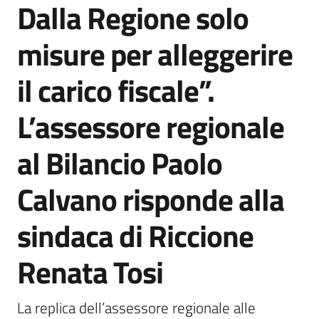
Dalla Regione solo
Agenzia
di
misure per alleggerire
informazione
e
il carico fiscale”.
comunicazione
L’assessore regionale
Seguici
al Bilancio Paolo
su
Calvano risponde alla
sindaca di Riccione
Renata Tosi
La replica dell’assessore regionale alle 