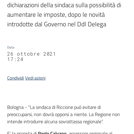
dichiarazioni della sindaca sulla possibilità di 
aumentare le imposte, dopo le novità 
introdotte dal Governo nel Ddl Delega
Data
:
26 ottobre 2021
17:24
Condividi
Vedi azioni
Contenuto
Bologna - "La sindaca di Riccione può evitare di
preoccuparsi, non dovrà opporsi a niente. La Regione non
intende introdurre alcuna sovrattassa regionale”.
E’ la risposta di
Paolo Calvano,
assessore regionale al