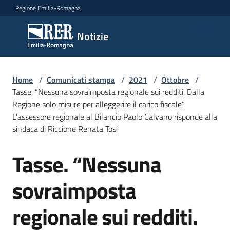
Vai al contenuto
Vai alla navigazione
Vai al footer
Regione Emilia-Romagna
Notizie
Notizie
Home
Comunicati
/
Comunicati stampa
/
2021
/
Ottobre
/
Tasse. “Nessuna sovraimposta regionale sui redditi. Dalla
stampa
Menu selezionato
Regione solo misure per alleggerire il carico fiscale”.
L’assessore regionale al Bilancio Paolo Calvano risponde alla
Cerca
sindaca di Riccione Renata Tosi
un
comunicato
Tasse. “Nessuna
Salta al contenuto
Risorse
sovraimposta
regionale sui redditi.