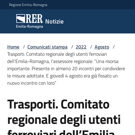
Vai al contenuto
Vai alla navigazione
Vai al footer
Regione Emilia-Romagna
Notizie
Notizie
Home
Comunicati
/
Comunicati stampa
/
2022
/
Agosto
/
Trasporti. Comitato regionale degli utenti ferroviari
stampa
Menu selezionato
dell’Emilia-Romagna, l'assessore regionale: “Una risorsa
importante. Presente in almeno 20 incontri per condividere
Cerca
le misure adottate. E giovedì 4 agosto era già fissato un
un
nuovo incontro con loro”
comunicato
Trasporti. Comitato
Salta al contenuto
Risorse
regionale degli utenti
ferroviari dell’Emilia-