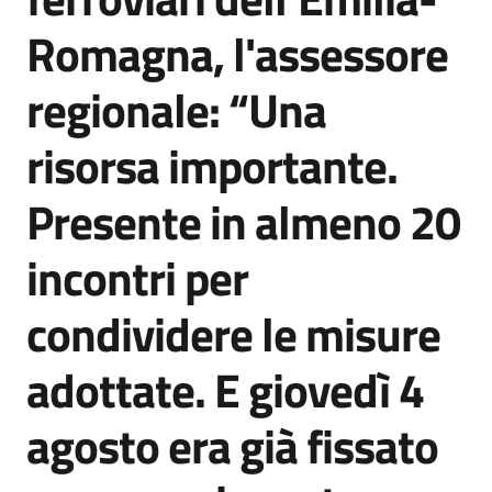
Agenzia
Romagna, l'assessore
di
informazione
regionale: “Una
e
comunicazione
risorsa importante.
Presente in almeno 20
Seguici
su
incontri per
condividere le misure
adottate. E giovedì 4
agosto era già fissato