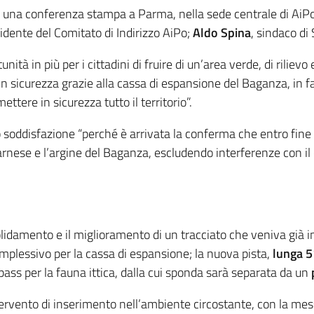
 in una conferenza stampa a Parma, nella sede centrale di AiP
sidente del Comitato di Indirizzo AiPo;
Aldo Spina
, sindaco di
ità in più per i cittadini di fruire di un’area verde, di rilievo
n sicurezza grazie alla cassa di espansione del Baganza, in f
ttere in sicurezza tutto il territorio”.
o soddisfazione “perché è arrivata la conferma che entro fine
Farnese e l’argine del Baganza, escludendo interferenze con il 
olidamento e il miglioramento di un tracciato che veniva già in
omplessivo per la cassa di espansione; la nuova pista,
lunga 5
pass per la fauna ittica, dalla cui sponda sarà separata da un
rvento di inserimento nell’ambiente circostante, con la messa