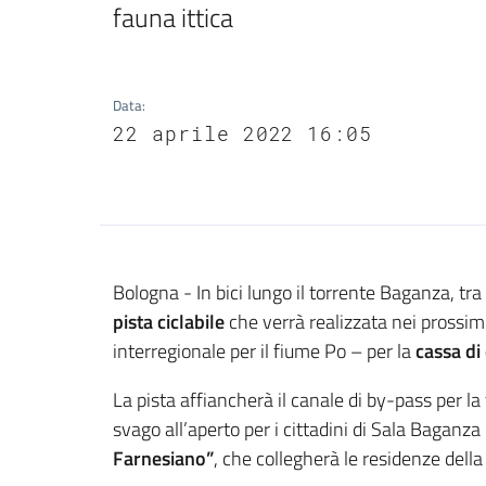
fauna ittica
Data
:
22 aprile 2022 16:05
Contenuto
Bologna - In bici lungo il torrente Baganza, tr
pista ciclabile
che verrà realizzata nei prossim
interregionale per il fiume Po – per la
cassa di
La pista affiancherà il canale di by-pass per la
svago all’aperto per i cittadini di Sala Baganza 
Farnesiano”
, che collegherà le residenze del