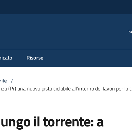
S
icato
Risorse
rile
/
nza (Pr) una nuova pista ciclabile all’interno dei lavori per l
lungo il torrente: a