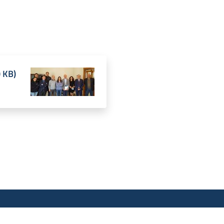
0 KB
)