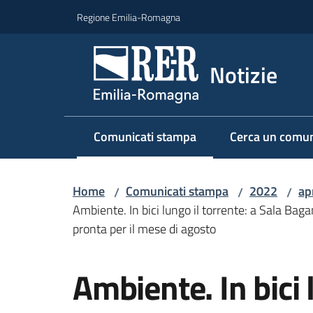
Vai al contenuto
Vai alla navigazione
Vai al footer
Regione Emilia-Romagna
Notizie
Comunicati stampa
Cerca un comun
Menu selezionato
Home
Comunicati stampa
2022
ap
/
/
/
Ambiente. In bici lungo il torrente: a Sala Baga
pronta per il mese di agosto
Salta al contenuto
Ambiente. In bici 