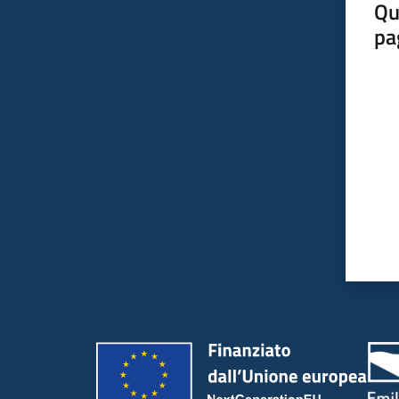
Qu
pa
Valut