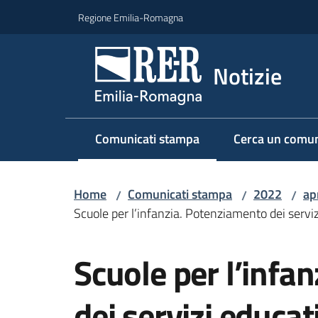
Vai al contenuto
Vai alla navigazione
Vai al footer
Regione Emilia-Romagna
Notizie
Comunicati stampa
Cerca un comun
Menu selezionato
Home
Comunicati stampa
2022
ap
/
/
/
Scuole per l’infanzia. Potenziamento dei servi
Salta al contenuto
Scuole per l’infa
dei servizi educa