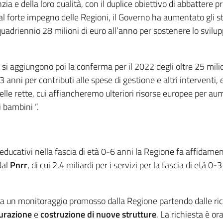
zia e della loro qualità, con il duplice obiettivo di abbattere p
 al forte impegno delle Regioni, il Governo ha aumentato gli
adriennio 28 milioni di euro all’anno per sostenere lo sviluppo
i aggiungono poi la conferma per il 2022 degli oltre 25 milioni
3 anni per contributi alle spese di gestione e altri interventi,
delle rette, cui affiancheremo ulteriori risorse europee per a
tte e tutti i bambini ”.
i educativi nella fascia di età 0-6 anni la Regione fa affidam
al
Pnrr
, di cui 2,4 miliardi per i servizi per la fascia di età 0
 un monitoraggio promosso dalla Regione partendo dalle rich
turazione
e
costruzione di nuove strutture
. La richiesta è or