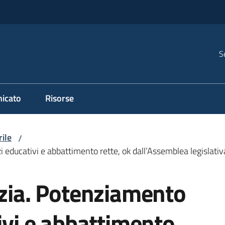
S
icato
Risorse
rile
/
zi educativi e abbattimento rette, ok dall’Assemblea legisla
nzia. Potenziamento
tivi e abbattimento