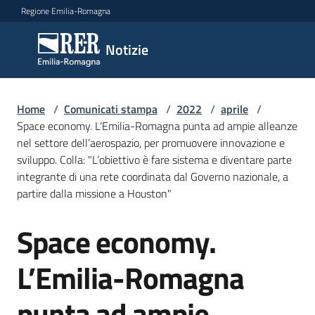
Vai al contenuto
Vai alla navigazione
Vai al footer
Regione Emilia-Romagna
Notizie
Notizie
Home
Comunicati
/
Comunicati stampa
/
2022
/
aprile
/
Space economy. L’Emilia-Romagna punta ad ampie alleanze
stampa
Menu selezionato
nel settore dell’aerospazio, per promuovere innovazione e
sviluppo. Colla: "L’obiettivo è fare sistema e diventare parte
Cerca
integrante di una rete coordinata dal Governo nazionale, a
un
partire dalla missione a Houston"
comunicato
Space economy.
Salta al contenuto
Risorse
L’Emilia-Romagna
punta ad ampie