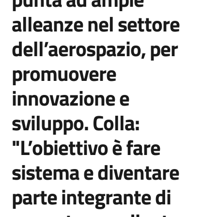
Agenzia
alleanze nel settore
di
informazione
dell’aerospazio, per
e
comunicazione
promuovere
innovazione e
Seguici
su
sviluppo. Colla:
"L’obiettivo è fare
sistema e diventare
parte integrante di