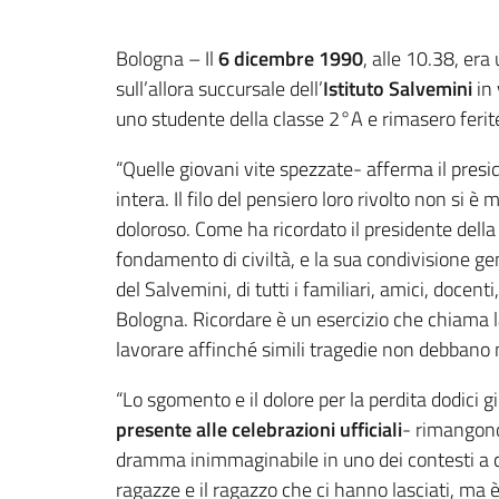
Contenuto
Bologna – Il
6 dicembre 1990
, alle 10.38, era
sull’allora succursale dell’
Istituto Salvemini
in 
uno studente della classe 2°A e rimasero ferit
“Quelle giovani vite spezzate- afferma il pres
intera. Il filo del pensiero loro rivolto non si
doloroso. Come ha ricordato il presidente della
fondamento di civiltà, e la sua condivisione gen
del Salvemini, di tutti i familiari, amici, docent
Bologna. Ricordare è un esercizio che chiama la 
lavorare affinché simili tragedie non debbano m
“Lo sgomento e il dolore per la perdita dodici 
presente alle celebrazioni ufficiali
- rimangono 
dramma inimmaginabile in uno dei contesti a cui
ragazze e il ragazzo che ci hanno lasciati, ma è 