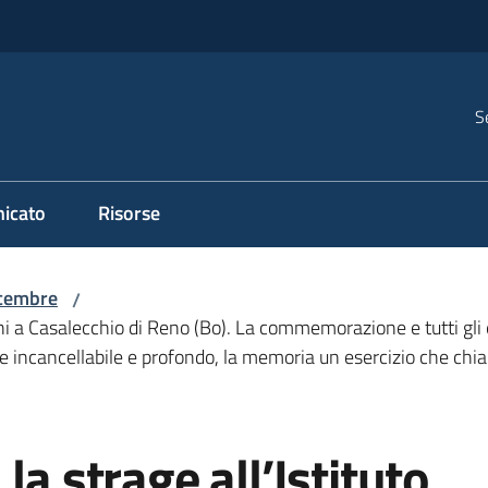
S
icato
Risorse
cembre
/
ni a Casalecchio di Reno (Bo). La commemorazione e tutti gli e
e incancellabile e profondo, la memoria un esercizio che chiam
la strage all’Istituto