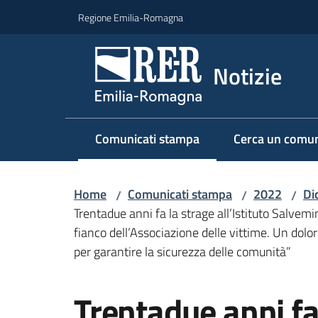
Vai al contenuto
Vai alla navigazione
Vai al footer
Regione Emilia-Romagna
Notizie
Comunicati stampa
Cerca un comun
Menu selezionato
Home
Comunicati stampa
2022
Di
/
/
/
Trentadue anni fa la strage all’Istituto Salvemi
fianco dell’Associazione delle vittime. Un dolor
per garantire la sicurezza delle comunità”
Salta al contenuto
Trentadue anni fa 