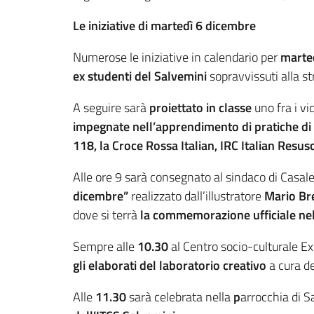
Le iniziative di martedì 6 dicembre
Numerose le iniziative in calendario per
marte
ex studenti del Salvemini
sopravvissuti alla st
A seguire sarà
proiettato in classe
uno fra i vi
impegnate nell’apprendimento di pratiche di
118, la Croce Rossa Italian, IRC Italian Resus
Alle ore 9 sarà consegnato al sindaco di Casal
dicembre”
realizzato dall’illustratore
Mario Br
dove si terrà
la commemorazione ufficiale ne
Sempre alle
10.30
al Centro socio-culturale Ex
gli elaborati del laboratorio creativo
a cura d
Alle
11.30
sarà celebrata nella
p
arrocchia di S