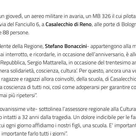
 un giovedì, un aereo militare in avaria, un MB 326 il cui pilota
via del Fanciullo 6, a
Casalecchio di Reno
, alle porte di Bolo
e 88 persone.
idente della Regione,
Stefano Bonaccini
- appartengono alla m
 è mai interrotto, e ricordarle, in occasione dell’anniversario
 Repubblica, Sergio Mattarella, in occasione del trentesimo a
era solidarietà, coscienza, cultura’. Per questo, ancora una v
i, ragazze e ragazzi allora coinvolti, della scuola, di Casalecch
coscienza di tutti noi, così come adoperarsi per garantire cond
ai più ripetersi”.
giovanissime vite- sottolinea l’assessore regionale alla Cultu
intatti a 32 anni dalla tragedia. Un dolore indicibile per le fa
 ogni giorno affidiamo i nostri figli, una scuola. E' importa
importante farlo tutti i giorni”.