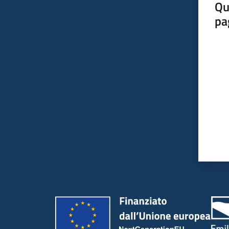
Qu
pa
Valut