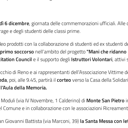
dì 6 dicembre
, giornata delle commemorazioni ufficiali. Alle o
rage e degli studenti delle classi prime.
deo prodotti con la collaborazione di studenti ed ex studenti del
 primo soccorso
nell’ambito del progetto
"Mani che ridanno l
citation Council
e il supporto degli
Istruttori Volontari
, attivi
ecchio di Reno e ai rappresentanti dell’Associazione Vittime 
eda
, poi, alle 9.45, partirà il
corteo
verso la Casa della Solidar
ll’Aula della Memoria
.
 Moduli (via IV Novembre, 1 Calderino) di
Monte San Pietro
i
el Comune e in collaborazione con le associazioni Ricreamen
an Giovanni Battista (via Marconi, 39)
la Santa Messa con let