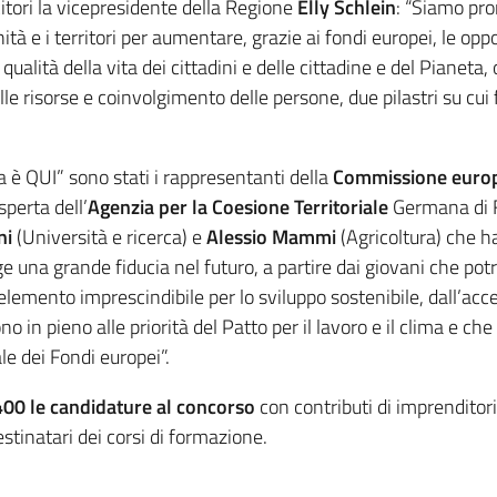
tori la vicepresidente della Regione
Elly Schlein
: “Siamo pro
tà e i territori per aumentare, grazie ai fondi europei, le opp
qualità della vita dei cittadini e delle cittadine e del Pianeta, 
le risorse e coinvolgimento delle persone, due pilastri su cui 
a è QUI” sono stati i rappresentanti della
Commissione euro
perta dell’
Agenzia per la Coesione Territoriale
Germana di F
ni
(Università e ricerca) e
Alessio Mammi
(Agricoltura) che h
e una grande fiducia nel futuro, a partire dai giovani che p
lemento imprescindibile per lo sviluppo sostenibile, dall’accessi
dono in pieno alle priorità del Patto per il lavoro e il clima e
e dei Fondi europei”.
400 le candidature al concorso
con contributi di imprenditori,
estinatari dei corsi di formazione.