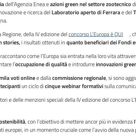
ia
dell’Agenzia Enea e
azioni green nel settore zootecnico
di
nnovazione e ricerca del
Laboratorio aperto di Ferrara
e del
T
na.
a Regione, della IV edizione del
concorso L’Europa è QUI
, 
 stories,
i risultati ottenuti in
quanto beneficiari dei Fondi 
raccontano come l’Europa sia entrata nella loro vita attraver
tare l’
occupazione di qualità
e introdurre
innovazioni gree
mila voti online
e dalla
commissione regionale
, si sono agg
rtecipanti
un ciclo di
cinque webinar formativi
sulla comunica
itori e delle menzioni speciali della IV edizione del concorso L
ostenibilità
, con l’obiettivo di mettere ancor più in evidenza
ibuti europei, in un momento cruciale come l’avvio della nuo