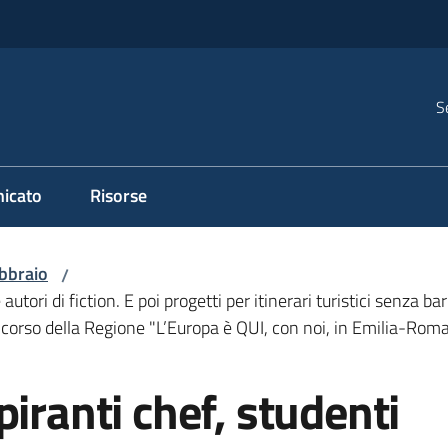
S
icato
Risorse
bbraio
/
utori di fiction. E poi progetti per itinerari turistici senza barr
ncorso della Regione "L’Europa è QUI, con noi, in Emilia-Rom
iranti chef, studenti