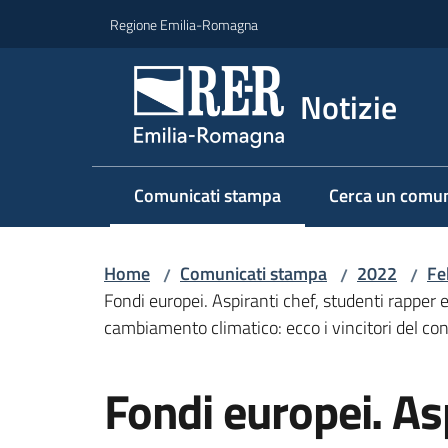
Vai al contenuto
Vai alla navigazione
Vai al footer
Regione Emilia-Romagna
Notizie
Comunicati stampa
Cerca un comun
Menu selezionato
Home
Comunicati stampa
2022
Fe
/
/
/
Fondi europei. Aspiranti chef, studenti rapper e a
cambiamento climatico: ecco i vincitori del co
Salta al contenuto
Fondi europei. Asp