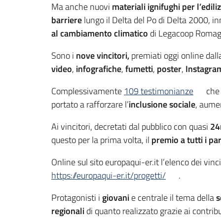
Ma anche nuovi
materiali ignifughi per l’ediliz
barriere
lungo il Delta del Po di Delta 2000, i
al cambiamento climatico
di Legacoop Romag
Sono i
nove vincitori,
premiati oggi online dall
video
,
infografiche
,
fumetti
,
poster
,
Instagram
Complessivamente
109 testimonianze
che 
portato a rafforzare l’
inclusione sociale
, aumen
Ai vincitori, decretati dal pubblico con quasi
24
questo per la prima volta, il
premio a tutti i pa
Online sul sito europaqui-er.it l’elenco dei vinc
https://europaqui-er.it/progetti/
.
Protagonisti i
giovani
e centrale il tema della
s
regionali
di quanto realizzato grazie ai contr