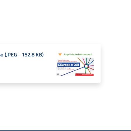
so
(
JPEG
-
152,8 KB
)