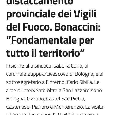
distaccamento
Agenzia
provinciale dei Vigili
di
informazione
del Fuoco. Bonaccini:
e
comunicazione
“Fondamentale per
tutto il territorio”
Seguici
su
Insieme alla sindaca Isabella Conti, al 
cardinale Zuppi, arcivescovo di Bologna, e al 
sottosegretario all'Interno, Carlo Sibilia. Le 
aree di intervento oltre a San Lazzaro sono 
Bologna, Ozzano, Castel San Pietro, 
Castenaso, Pianoro e Monterenzio. La visita 
all’Arci Bellaria, dove l’attività è a rischio a 