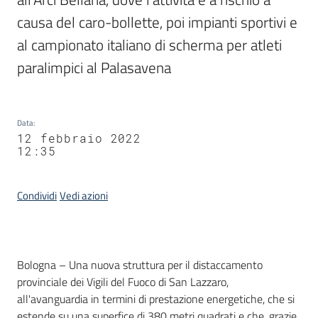
causa del caro-bollette, poi impianti sportivi e 
al campionato italiano di scherma per atleti 
paralimpici al Palasavena
Data
:
12 febbraio 2022
12:35
Condividi
Vedi azioni
Contenuto
Bologna – Una nuova struttura per il distaccamento
provinciale dei Vigili del Fuoco di San Lazzaro,
all'avanguardia in termini di prestazione energetiche, che si
estende su una superfice di 380 metri quadrati e che, grazie