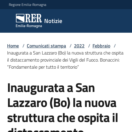
Vai al contenuto
Vai alla navigazione
Vai al footer
Regione Emilia-Romagna
Notizie
Notizie
Home
Comunicati
/
Comunicati stampa
/
2022
/
Febbraio
/
Inaugurata a San Lazzaro (Bo) la nuova struttura che ospita
stampa
Menu selezionato
il distaccamento provinciale dei Vigili del Fuoco. Bonaccini:
“Fondamentale per tutto il territorio”
Cerca
un
Inaugurata a San
comunicato
Salta al contenuto
Lazzaro (Bo) la nuova
Risorse
struttura che ospita il