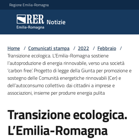
Vai al contenuto
Vai alla navigazione
Vai al footer
Regione Emilia-Romagna
Notizie
Notizie
Home
Comunicati
/
Comunicati stampa
/
2022
/
Febbraio
/
Transizione ecologica. L’Emilia-Romagna sostiene
stampa
Menu selezionato
l’autoproduzione di energia rinnovabile, verso una società
‘carbon free’. Progetto di legge della Giunta per promozione e
Cerca
sostegno delle Comunità energetiche rinnovabili (Cer) e
un
dell’autoconsumo collettivo: dai cittadini a imprese e
comunicato
associazioni, insieme per produrre energia pulita
Risorse
Transizione ecologica.
Salta al contenuto
L’Emilia-Romagna