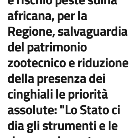
Agenzia
africana, per la
di
informazione
Regione, salvaguardia
e
comunicazione
del patrimonio
zootecnico e riduzione
Seguici
su
della presenza dei
cinghiali le priorità
assolute: "Lo Stato ci
dia gli strumenti e le