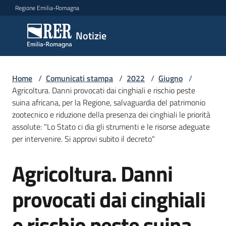
Vai al contenuto
Vai alla navigazione
Vai al footer
Regione Emilia-Romagna
Notizie
Notizie
Home
Comunicati
/
Comunicati stampa
/
2022
/
Giugno
/
Agricoltura. Danni provocati dai cinghiali e rischio peste
stampa
Menu selezionato
suina africana, per la Regione, salvaguardia del patrimonio
zootecnico e riduzione della presenza dei cinghiali le priorità
Cerca
assolute: "Lo Stato ci dia gli strumenti e le risorse adeguate
un
per intervenire. Si approvi subito il decreto"
comunicato
Agricoltura. Danni
Salta al contenuto
Risorse
provocati dai cinghiali
e rischio peste suina