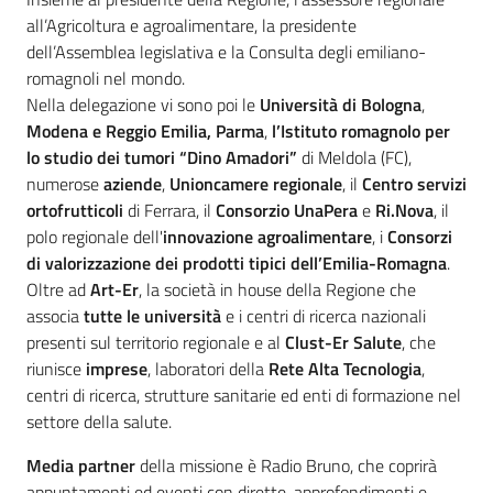
all’Agricoltura e agroalimentare, la presidente
dell’Assemblea legislativa e la Consulta degli emiliano-
romagnoli nel mondo.
Nella delegazione vi sono poi le
Università di Bologna
,
Modena e Reggio Emilia,
Parma
,
l’Istituto romagnolo per
lo studio dei tumori “Dino Amadori”
di Meldola (FC),
numerose
aziende
,
Unioncamere regionale
, il
Centro servizi
ortofrutticoli
di Ferrara, il
Consorzio UnaPera
e
Ri.Nova
, il
polo regionale dell'
innovazione agroalimentare
, i
Consorzi
di valorizzazione dei prodotti tipici dell’Emilia-Romagna
.
Oltre ad
Art-Er
, la società in house della Regione che
associa
tutte le università
e i centri di ricerca nazionali
presenti sul territorio regionale e al
Clust-Er Salute
, che
riunisce
imprese
, laboratori della
Rete Alta Tecnologia
,
centri di ricerca, strutture sanitarie ed enti di formazione nel
settore della salute.
Media partner
della missione è Radio Bruno, che coprirà
appuntamenti ed eventi con dirette, approfondimenti e