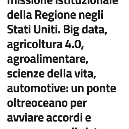
Agenzia
della Regione negli
di
informazione
Stati Uniti. Big data,
e
comunicazione
agricoltura 4.0,
agroalimentare,
Seguici
su
scienze della vita,
automotive: un ponte
oltreoceano per
avviare accordi e