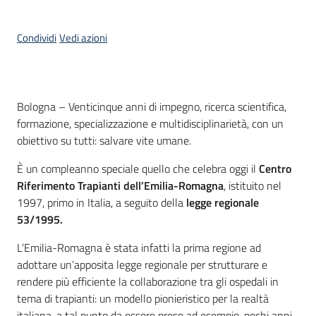
Condividi
Vedi azioni
Contenuto
Bologna – Venticinque anni di impegno, ricerca scientifica,
formazione, specializzazione e multidisciplinarietà, con un
obiettivo su tutti: salvare vite umane.
È un compleanno speciale quello che celebra oggi il
Centro
Riferimento Trapianti dell’Emilia-Romagna
, istituito nel
1997, primo in Italia, a seguito della
legge regionale
53/1995.
L’Emilia-Romagna è stata infatti la prima regione ad
adottare un’apposita legge regionale per strutturare e
rendere più efficiente la collaborazione tra gli ospedali in
tema di trapianti: un modello pionieristico per la realtà
italiana, a tal punto da essere preso ad esempio, pochi anni