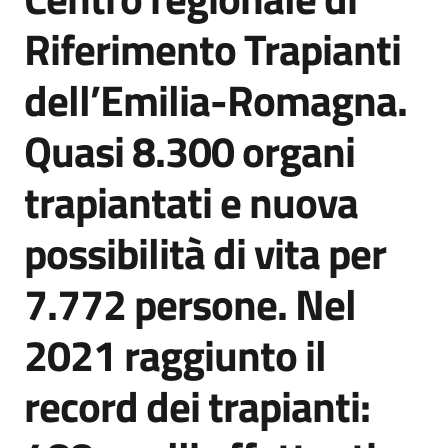
Agenzia
Riferimento Trapianti
di
informazione
dell’Emilia-Romagna.
e
comunicazione
Quasi 8.300 organi
trapiantati e nuova
Seguici
su
possibilità di vita per
7.772 persone. Nel
2021 raggiunto il
record dei trapianti: