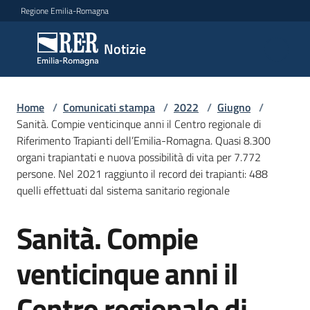
Vai al contenuto
Vai alla navigazione
Vai al footer
Regione Emilia-Romagna
Notizie
Notizie
Home
Comunicati
/
Comunicati stampa
/
2022
/
Giugno
/
Sanità. Compie venticinque anni il Centro regionale di
stampa
Menu selezionato
Riferimento Trapianti dell’Emilia-Romagna. Quasi 8.300
organi trapiantati e nuova possibilità di vita per 7.772
Cerca
persone. Nel 2021 raggiunto il record dei trapianti: 488
un
quelli effettuati dal sistema sanitario regionale
comunicato
Sanità. Compie
Salta al contenuto
Risorse
venticinque anni il
Centro regionale di