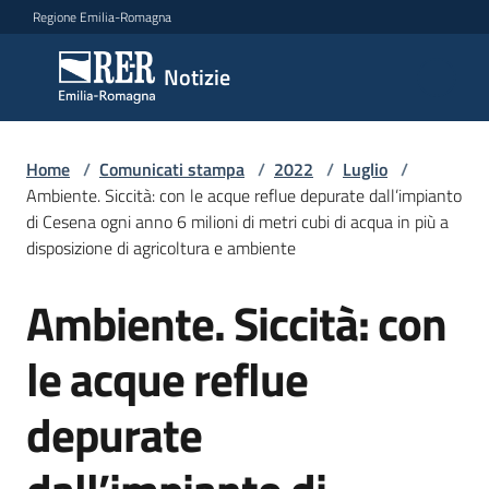
Vai al contenuto
Vai alla navigazione
Vai al footer
Regione Emilia-Romagna
Notizie
Notizie
Home
Comunicati
/
Comunicati stampa
/
2022
/
Luglio
/
Ambiente. Siccità: con le acque reflue depurate dall’impianto
stampa
Menu selezionato
di Cesena ogni anno 6 milioni di metri cubi di acqua in più a
disposizione di agricoltura e ambiente
Cerca
un
Ambiente. Siccità: con
comunicato
Salta al contenuto
le acque reflue
Risorse
depurate