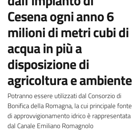
dall’impianto di
Agenzia
Cesena ogni anno 6
di
informazione
milioni di metri cubi di
e
comunicazione
acqua in più a
disposizione di
Seguici
su
agricoltura e ambiente
Potranno essere utilizzati dal Consorzio di 
Bonifica della Romagna, la cui principale fonte 
di approvvigionamento idrico è rappresentata 
dal Canale Emiliano Romagnolo